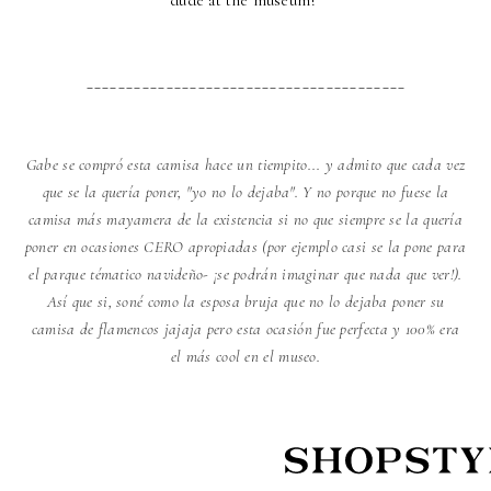
dude at the museum!
________________________________________
Gabe se compró esta camisa hace un tiempito... y admito que cada vez
que se la quería poner, "yo no lo dejaba". Y no porque no fuese la
camisa más mayamera de la existencia si no que siempre se la quería
poner en ocasiones CERO apropiadas (por ejemplo casi se la pone para
el parque tématico navideño- ¡se podrán imaginar que nada que ver!).
Así que si, soné como la esposa bruja que no lo dejaba poner su
camisa de flamencos jajaja pero esta ocasión fue perfecta y 100% era
el más cool en el museo.