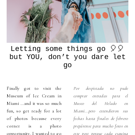
Letting some things go 🎈🎈
but YOU, don’t you dare let
go
Finally got to visit the
Por despistada no pude
Museum of Ice Cream
in
comprar entradas para el
Miami ...and it was so much
Museo del Helado
en
fun, so get ready for a lot
Miami...pero extendieron sus
of photos because every
fechas hasta finales de febrero
corner is a photo
prepárense para mucho fotos en
opportunity. I wanted to go
este post porque cada esquina