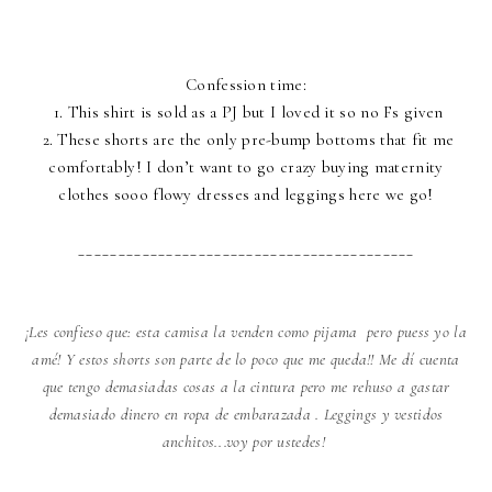
Confession time:
1. This shirt is sold as a PJ but I loved it so no Fs given
2. These shorts are the only pre-bump bottoms that fit me
comfortably! I don’t want to go crazy buying maternity
clothes sooo flowy dresses and leggings here we go!
__________________________________________
¡Les confieso que: esta camisa la venden como pijama pero puess yo la
amé! Y estos shorts son parte de lo poco que me queda!! Me dí cuenta
que tengo demasiadas cosas a la cintura pero me rehuso a gastar
demasiado dinero en ropa de embarazada . Leggings y vestidos
anchitos...voy por ustedes!