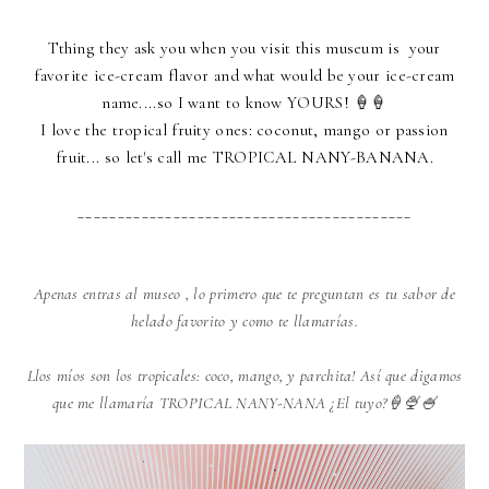
Tthing they ask you when you visit this museum is
your
favorite ice-cream flavor and what would be your ice-cream
name....so I want to know YOURS! 🍦🍦
I love the tropical fruity ones: coconut, mango or passion
fruit... so let's call me TROPICAL NANY-BANANA.
__________________________________________
Apenas entras al museo
, lo primero que te preguntan es tu sabor de
helado favorito y como te llamarías.
Llos míos son los tropicales: coco, mango, y parchita! Así que digamos
que me llamaría TROPICAL NANY-NANA ¿El tuyo?🍦🍨🍧