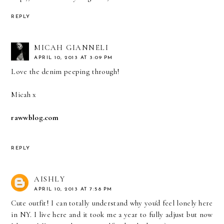
REPLY
MICAH GIANNELI
APRIL 10, 2013 AT 3:09 PM
Love the denim peeping through!
Micah x
rawwblog.com
REPLY
AISHLY
APRIL 10, 2013 AT 7:58 PM
Cute outfit! I can totally understand why you'd feel lonely here
in NY. I live here and it took me a year to fully adjust but now