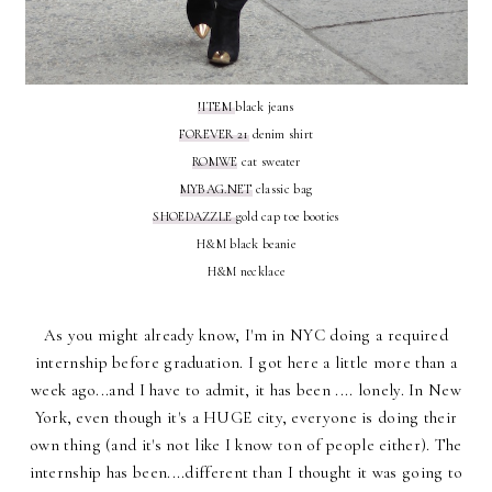
!ITEM
black jeans
FOREVER 21
denim shirt
ROMWE
cat sweater
MYBAG.NET
classic bag
SHOEDAZZLE
gold cap toe booties
H&M black beanie
H&M necklace
As you might already know, I'm in NYC doing a required
internship before graduation. I got here a little more than a
week ago...and I have to admit, it has been .... lonely. In New
York, even though it's a HUGE city, everyone is doing their
own thing (and it's not like I know ton of people either). The
internship has been....different than I thought it was going to