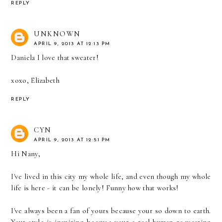
REPLY
UNKNOWN
APRIL 9, 2013 AT 12:13 PM
Daniela I love that sweater!
xoxo, Elizabeth
REPLY
CYN
APRIL 9, 2013 AT 12:51 PM
Hi Nany,
I've lived in this city my whole life, and even though my whole
life is here - it can be lonely! Funny how that works!
I've always been a fan of yours because your so down to earth.
Your style is inspiring because your a real human re-wearing