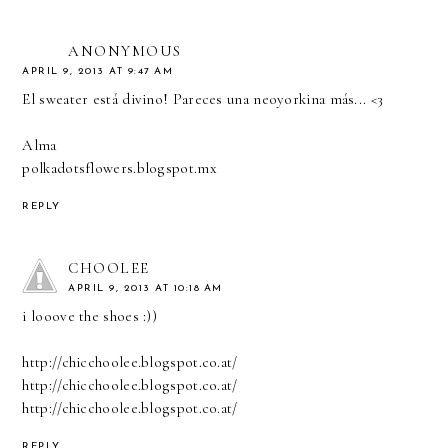
ANONYMOUS
APRIL 9, 2013 AT 9:47 AM
El sweater está divino! Pareces una neoyorkina más... <3
Alma
polkadotsflowers.blogspot.mx
REPLY
CHOOLEE
APRIL 9, 2013 AT 10:18 AM
i looove the shoes :))
http://chicchoolee.blogspot.co.at/
http://chicchoolee.blogspot.co.at/
http://chicchoolee.blogspot.co.at/
REPLY