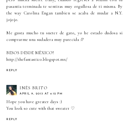
pasantia terminada te sentiras muy orgullosa de ti misma. By
the way Carolina Engan tambien se acaba de mudar a N.Y.
jojojo.
Me gusta mucho tu sueter de gato, yo he estado dudosa si
comprarme una sudadera muy parecida :P
BESOS DESDE MÉXICO!
http://thefantastico.blogspot.mx/
REPLY
INÊS BRITO
APRIL 9, 2013 AT 4:12 PM
Hope you have greater days :)
You look so cute with that sweater ♡
REPLY