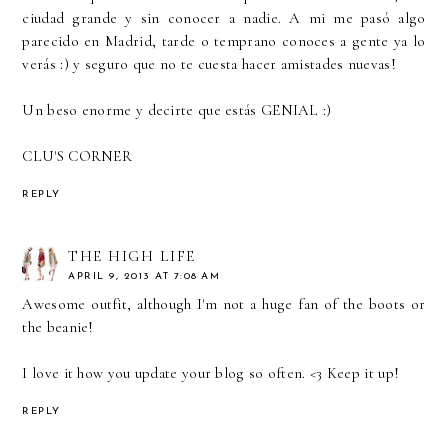
ciudad grande y sin conocer a nadie. A mi me pasó algo
parecido en Madrid, tarde o temprano conoces a gente ya lo
verás :) y seguro que no te cuesta hacer amistades nuevas!
Un beso enorme y decirte que estás GENIAL :)
CLU'S CORNER
REPLY
THE HIGH LIFE
APRIL 9, 2013 AT 7:08 AM
Awesome outfit, although I'm not a huge fan of the boots or
the beanie!
I love it how you update your blog so often. <3 Keep it up!
REPLY