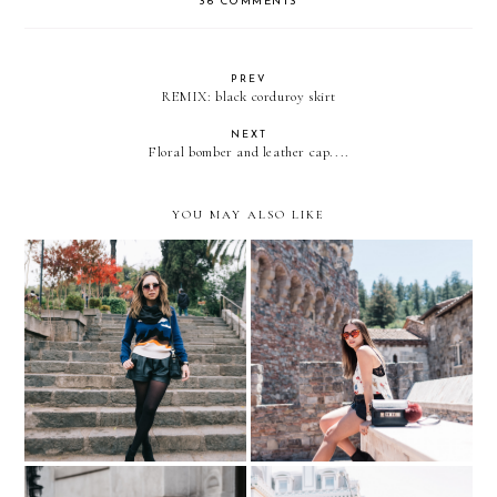
36 COMMENTS
PREV
REMIX: black corduroy skirt
NEXT
Floral bomber and leather cap....
YOU MAY ALSO LIKE
Casa de Pablo Neruda,
Castello Di
Santiago de Chile
Amorosa...Napa Valley