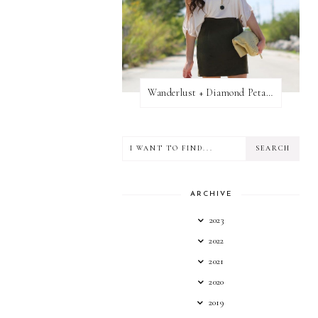
Wanderlust + Diamond Petal Giveaway
ARCHIVE
2023
2022
2021
2020
2019