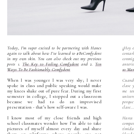
Today, I’m super excited to be partnering with Hanes
¡
Hoy e
again to talk about how I’ve learned to #BeComfydent
contar
in my own skin. You can also check out my previous
conmig
posts 1.
The Key to Feeling Comfydent
and 2.
Ten
anteri
Ways To Be Fashionably Comfydent
10 Man
When I was younger I was very shy; I never
Cuand
spoke in class and public speaking would make
clase 
my knees shake out of pure fear. During my first
me te
semester in college, I stepped out a classroom
unive
because we had to do an improvised
porqu
presentation - that’s how self-aware I was.
clase..
I know most of my close friends and high
Hasta 
school classmates wonder how I’m able to take
compañ
pictures of myself almost every day and share
tímid