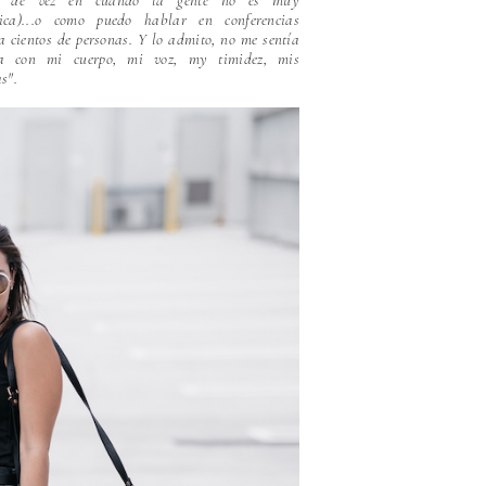
e de vez en cuando la gente no es muy
tica)...o como puedo hablar en conferencias
 a cientos de personas. Y lo admito, no me sentía
a con mi cuerpo, mi voz, my timidez, mis
s".