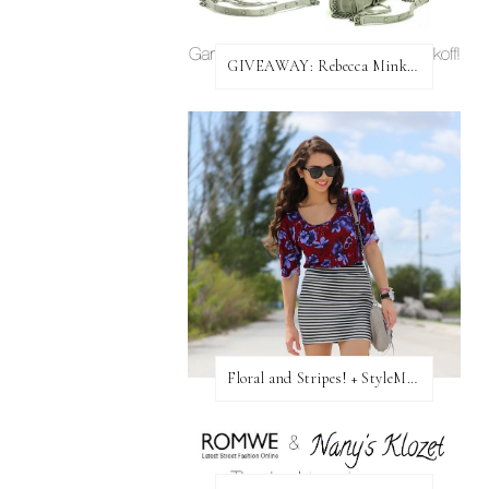
GIVEAWAY: Rebecca Minkoff Bag!
Floral and Stripes! + StyleMint GIVEAWAY!