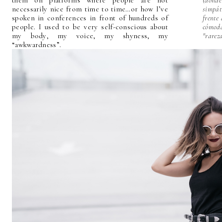
them on platforms where people are not
(dond
necessarily nice from time to time…or how I’ve
simpá
spoken in conferences in front of hundreds of
frente
people. I used to be very self-conscious about
cómod
my body, my voice, my shyness, my
"rareza
“awkwardness”.