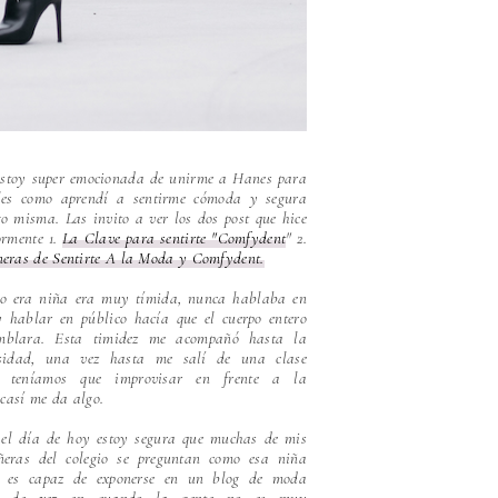
stoy super emocionada de unirme a Hanes para
les como aprendí a sentirme cómoda y segura
o misma. Las invito a ver los dos post que hice
ormente 1.
La Clave para sentirte "Comfydent
" 2.
eras de Sentirte A la Moda y Comfydent.
o era niña era muy tímida, nunca hablaba en
y hablar en público hacía que el cuerpo entero
mblara. Esta timidez me acompañó hasta la
rsidad, una vez hasta me salí de una clase
e teníamos que improvisar en frente a la
.casí me da algo.
el día de hoy estoy segura que muchas de mis
eras del colegio se preguntan como esa niña
a es capaz de exponerse en un blog de moda