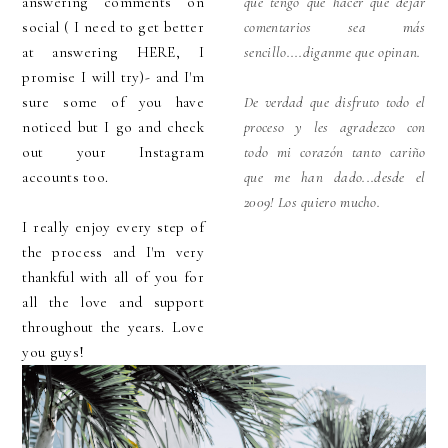
answering comments on
que tengo que hacer que dejar
social ( I need to get better
comentarios sea más
at answering HERE, I
sencillo....diganme que opinan.
promise I will try)- and I'm
sure some of you have
De verdad que disfruto todo el
noticed but I go and check
proceso y les agradezco con
out your Instagram
todo mi corazón tanto cariño
accounts too.
que me han dado...desde el
2009! Los quiero mucho.
I really enjoy every step of
the process and I'm very
thankful with all of you for
all the love and support
throughout the years. Love
you guys!