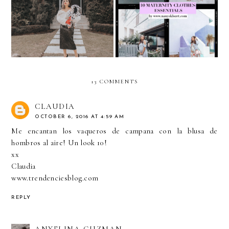
10 MATERNITY
BABY: Cruella de Vil +
CLOTHES ESSENTIALS
Puppy
13 COMMENTS
CLAUDIA
OCTOBER 6, 2016 AT 4:59 AM
Me encantan los vaqueros de campana con la blusa de
hombros al aire! Un look 10!
xx
Claudia
www.trendenciesblog.com
REPLY