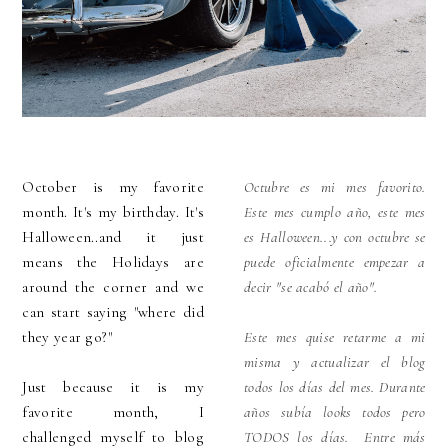
October is my favorite
Octubre es mi mes favorito.
month. It's my birthday. It's
Este mes cumplo año, este mes
Halloween..and it just
es Halloween...y con octubre se
means the Holidays are
puede oficialmente empezar a
around the corner and we
decir "se acabó el año".
can start saying "where did
they year go?"
Este mes quise retarme a mi
misma y actualizar el blog
Just because it is my
todos los días del mes. Durante
favorite month, I
años subía looks todos pero
challenged myself to blog
TODOS los días. Entre más