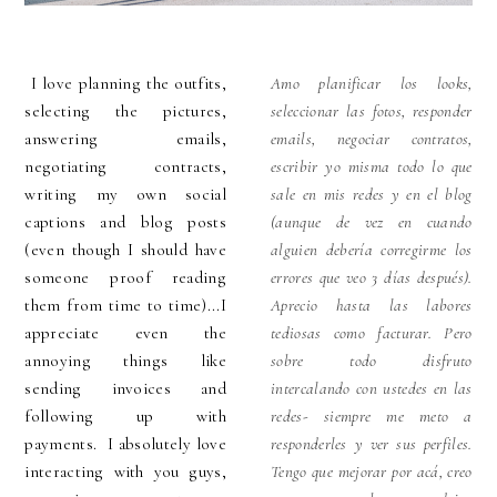
I love planning the outfits,
Amo planificar los looks,
selecting the pictures,
seleccionar las fotos, responder
answering emails,
emails, negociar contratos,
negotiating contracts,
escribir yo misma todo lo que
writing my own social
sale en mis redes y en el blog
captions and blog posts
(aunque de vez en cuando
(even though I should have
alguien debería corregirme los
someone proof reading
errores que veo 3 días después).
them from time to time)...I
Aprecio hasta las labores
appreciate even the
tediosas como facturar. Pero
annoying things like
sobre todo disfruto
sending invoices and
intercalando con ustedes en las
following up with
redes- siempre me meto a
payments. I absolutely love
responderles y ver sus perfiles.
interacting with you guys,
Tengo que mejorar por acá, creo