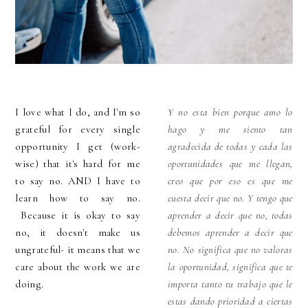
I love what I do, and I'm so
Y no esta bien porque amo lo
grateful for every single
hago y me siento tan
opportunity I get (work-
agradecida de todas y cada las
wise) that it's hard for me
oportunidades que me llegan,
to say no. AND I have to
creo que por eso es que me
learn how to say no.
cuesta decir que no. Y tengo que
Because it is okay to say
aprender a decir que no, todas
no, it doesn't make us
debemos aprender a decir que
ungrateful- it means that we
no. No significa que no valoras
care about the work we are
la oportunidad, significa que te
doing.
importa tanto tu trabajo que le
estas dando prioridad a ciertas