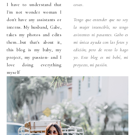
I have to understand that
cosas.
I'm not wonder woman I
don't have any assistants or
Tengo que entender que no soy
interns. My husband, Gabe,
la mujer invencible, no tengo
takes my photos and edits
asistentes ni pasantes. Gabo es
them...but that's about it,
mi única ayuda con las fotos y
this blog is my baby, my
edición; pero de resto lo hago
project, my passion- and I
yo. Este blog es mi bebé, mi
love doing everything
proyecto, mi pasión.
myself