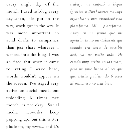
every single day of the
trabajo me empezó a llegar
month. I used to blog every
(gracias a Dios) menos me supe
day...then, life got in the
organizar y más abandoné esta
way, work got in the way. It
plataforma...MI plataforma.
was more important to
Estoy en un punto que me
send drafts to companies
agotaba tanto mentalmente que
than just share whatever I
cuando era hora de escribir
wanted into the blog. I was
acá, ya no podía más. He
so tired that when it came
estado muy activa en las redes,
to sitting I write here,
pero me puse brava al ver que
words wouldn't appear on
que estaba publicando 6 veces
the screen. I've stayed very
al mes....eso no esta bien.
active on social media but
uploading 6 times per
month is not okay. Social
media networks keep
popping up...but this is MY
platform, my www....and it's