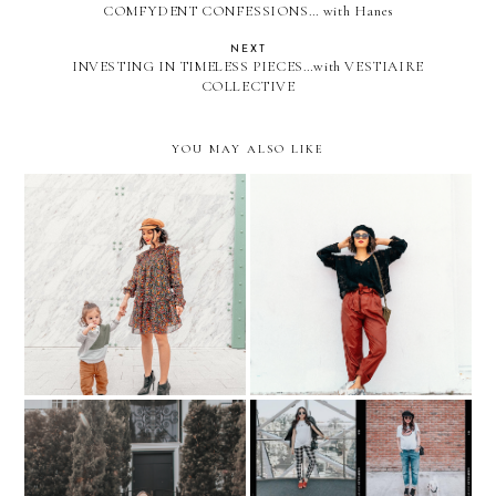
COMFYDENT CONFESSIONS… with Hanes
NEXT
INVESTING IN TIMELESS PIECES…with VESTIAIRE
COLLECTIVE
YOU MAY ALSO LIKE
HOLIDAY OUTFITS
AND HOLIDAY
SNAKE PRINT boots for
SHOPPING with
FALL 2019
Nordstrom
HALLOWEEN IDEAS with