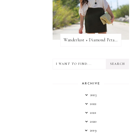
Wanderlust + Diamond Petal Giveaway
ARCHIVE
2023
2022
2021
2020
2019