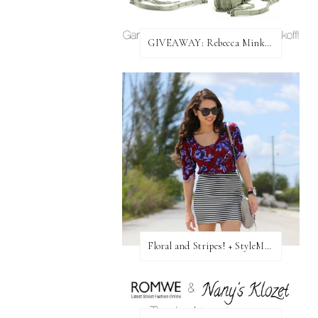
GIVEAWAY: Rebecca Minkoff Bag!
Floral and Stripes! + StyleMint GIVEAWAY!