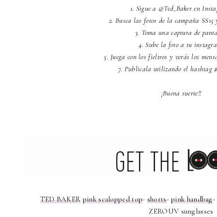
1. Sigue a @Ted_Baker en Inst
2. Busca las fotos de la campaña SS15 y
3. Toma una captura de panta
4. Sube la foto a tu instagr
5. Juega con los fieltros y verás los mens
7. Publicala utilizando el hashtag
¡Buena suerte!!
TED BAKER
pink scalopped top
-
shorts
-
pink handbag
ZEROUV sunglasses