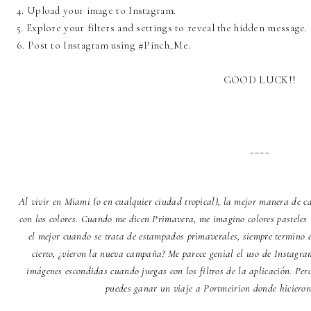
4. Upload your image to Instagram.
5. Explore your filters and settings to reveal the hidden message.
6. Post to Instagram using #Pinch_Me.
GOOD LUCK!!
____
Al vivir en Miami (o en cualquier ciudad tropical), la mejor manera de
con los colores. Cuando me dicen Primavera, me imagino colores pasteles
el mejor cuando se trata de estampados primaverales, siempre termino 
cierto, ¿vieron la nueva campaña? Me parece genial el uso de Instagr
imágenes escondidas cuando juegas con los filtros de la aplicación. Pero 
puedes ganar un viaje a Portmeirion donde hicieron