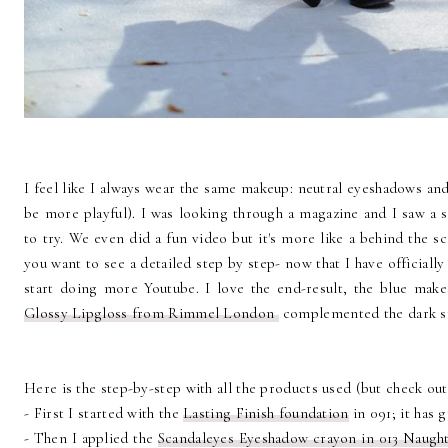
I feel like I always wear the same makeup: neutral eyeshadows and
be more playful). I was looking through a magazine and I saw a s
to try. We even did a fun video but it's more like a behind the 
you want to see a detailed step by step- now that I have officiall
start doing more Youtube. I love the end-result, the blue mak
Glossy Lipgloss from Rimmel London
complemented the dark s
Here is the step-by-step with all the products used (but check out
- First I started with the
Lasting Finish foundation
in 091; it has 
- Then I applied the
Scandaleyes Eyeshadow crayon in 013 Naugh