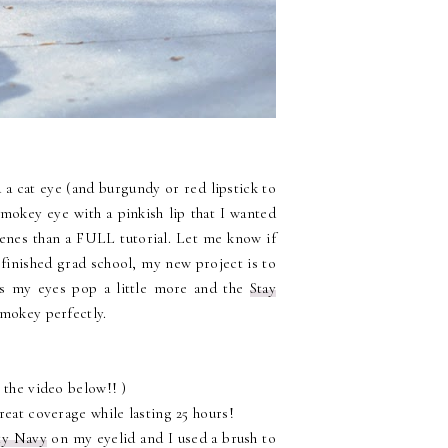
 a cat eye (and burgundy or red lipstick to
mokey eye with a pinkish lip that I wanted
scenes than a FULL tutorial. Let me know if
y finished grad school, my new project is to
es my eyes pop a little more and the
Stay
mokey perfectly.
 the video below!! )
great coverage while lasting 25 hours!
ty Navy
on my eyelid and I used a brush to