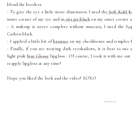
blend the borders.
- To give the eye a little more dimension: I used the
Soft Kohl Ka
inner corner of my eye and in
061 jet-black
on my outer corner a
- A makeup is never complete without mascara; I used the S
c
Carbon black.
- I applied a little bit of
bronzer
on my cheekbones and temples fo
- Finally, if you are wearing dark eyeshadows, it is best to use a 
light pink
Stay Glossy
lipgloss . Of course, I took it with me ou
reapply lipgloss at any time!
Hope you liked the look and the video! XOXO
______