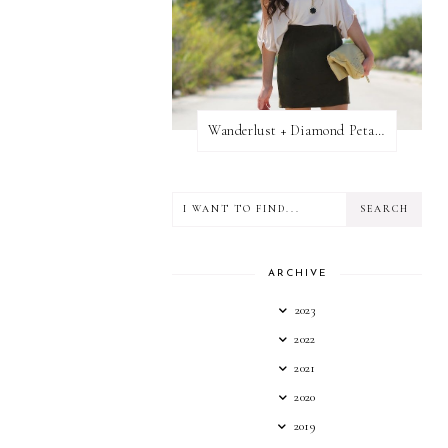
Wanderlust + Diamond Petal Giveaway
ARCHIVE
2023
2022
2021
2020
2019