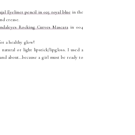
jal Eyeliner pencil in 025 royal blue
in the
nd crease.
andaleyes Rocking Curves Mascara
in 004
r a healthy glow!
natural or light lipstick/lipgloss. I used a
t and about…because a girl must be ready to