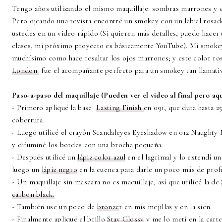
Tengo años utilizando el mismo maquillaje: sombras marrones y cat-
Pero ojeando una revista encontré un smokey con un labial rosad
ustedes en un video rápido (Si quieren más detalles, puedo hacer
clases, mi próximo proyecto es básicamente YouTube). Mi smokey
muchísimo como hace resaltar los ojos marrones; y este color ro
London
fue el acompañante perfecto para un smokey tan llamati
Paso-a-paso del maquillaje (Pueden ver el video al final pero aq
- Primero apliqué la base
Lasting Finish
en 091, que dura hasta 2
cobertura.
- Luego utilicé el crayón Scandaleyes Eyeshadow en 012 Naughty 
y difuminé los bordes con una brocha pequeña.
- Después utilicé un
lápiz color azul
en el lagrimal y lo extendí un
luego un
lápiz negro
en la cuenca para darle un poco más de profu
- Un maquillaje sin mascara no es maquillaje, así que utilicé la de
carbon black.
- También use un poco de
bronze
r en mis mejillas y en la sien.
- Finalmente apliqué el brillo
Stay Glossy
y me lo metí en la carte