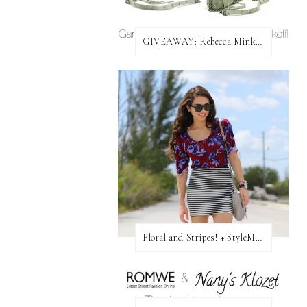
GIVEAWAY: Rebecca Minkoff Bag!
Floral and Stripes! + StyleMint GIVEAWAY!