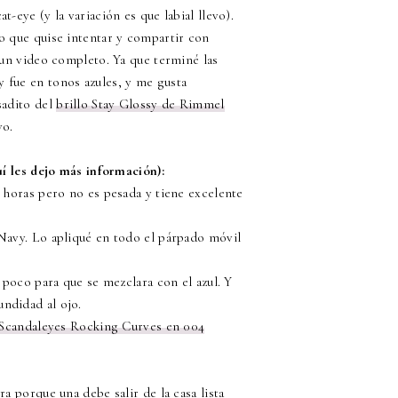
eye (y la variación es que labial llevo).
o que quise intentar y compartir con
 un video completo. Ya que terminé las
 fue en tonos azules, y me gusta
sadito del
brillo Stay Glossy de Rimmel
vo.
uí les dejo más información):
5 horas pero no es pesada y tiene excelente
Navy. Lo apliqué en todo el párpado móvil
 poco para que se mezclara con el azul. Y
ndidad al ojo.
Scandaleyes Rocking Curves en 004
ra porque una debe salir de la casa lista