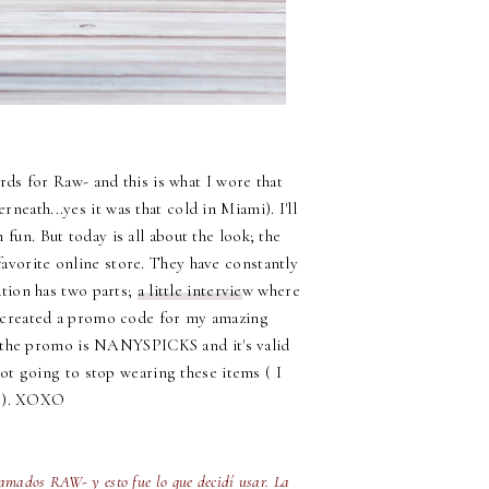
rds for Raw- and this is what I wore that
neath...yes it was that cold in Miami). I'll
 fun. But today is all about the look; the
favorite online store. They have constantly
ation has two parts;
a little intervie
w where
y created a promo code for my amazing
the promo is NANYSPICKS and it's valid
ot going to stop wearing these items ( I
!!). XOXO
amados RAW- y esto fue lo que decidí usar. La