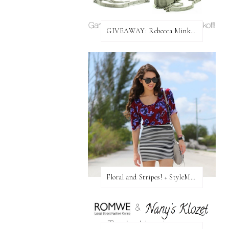
GIVEAWAY: Rebecca Minkoff Bag!
Floral and Stripes! + StyleMint GIVEAWAY!