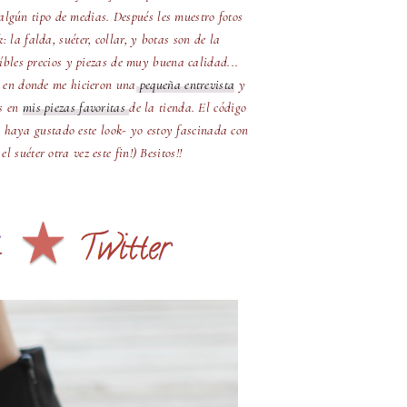
algún tipo de medias. Después les muestro fotos
: la falda, suéter, collar, y botas son de la
eíbles precios y piezas de muy buena calidad...
n en donde me hicieron una
pequeña entrevista
y
as en
mis piezas favoritas
de la tienda. El código
 haya gustado este look- yo estoy fascinada con
 suéter otra vez este fin!) Besitos!!