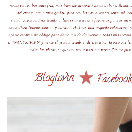
noche estuvo bastante fría, más bien me arrepentí de no haber utilizado 
del evento, que estuvo genial- pero hoy les voy a contar sobre mi look
tienda 2020ave. Esta tienda online es una de mis favoritas por sus incr
como dicen "bueno, bonito, y barato". Hicimos una pequeña colaboració
aparte crearon un código para darle 10% de descuento a todas mis lector
es "NANYSPICKS" y vence el 31 de diciembre de este año. Espero que les
todas las piezas, se que las voy a usar sin parar (Ya me puse el