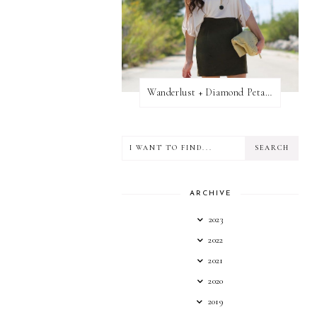
Wanderlust + Diamond Petal Giveaway
ARCHIVE
2023
2022
2021
2020
2019