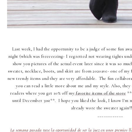
Last week, I had the opportunity to be a judge of some fun awa
night (which was freeeeezing- I regretted not wearing tights under
show you pictures of the actual event later since it was so much
sweater, necklace, boots, and skirt are from 2020ave- one of my 
new trendy items and they are very affordable. The fun collabor
you can read a little more about me and my style. Also, the
readers where you get 10% off my
favorite items of the store
**
until December 31st**. I hope you liked the look, I know I'm n
already wore the sweater again
____________
La semana pasada tuve la oportunidad de ser la juez en unos premios ll