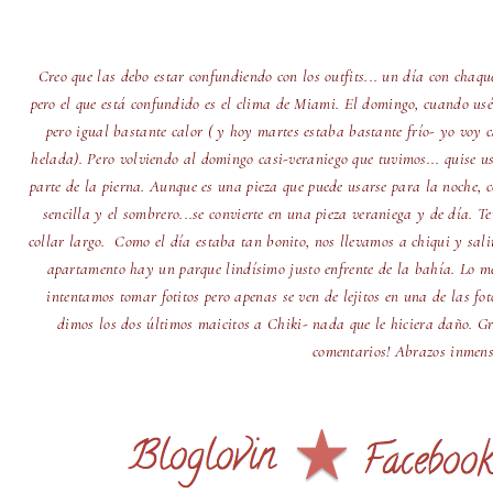
Creo que las debo estar confundiendo con los outfits... un día con chaqu
pero el que está confundido es el clima de Miami. El domingo, cuando usé
pero igual bastante calor ( y hoy martes estaba bastante frío- yo voy
helada). Pero volviendo al domingo casi-veraniego que tuvimos... quise u
parte de la pierna. Aunque es una pieza que puede usarse para la noche, 
sencilla y el sombrero...se convierte en una pieza veraniega y de día. T
collar largo. Como el día estaba tan bonito, nos llevamos a chiqui y sal
apartamento hay un parque lindísimo justo enfrente de la bahía. Lo mej
intentamos tomar fotitos pero apenas se ven de lejitos en una de las fo
dimos los dos últimos maicitos a Chiki- nada que le hiciera daño. Gr
comentarios! Abrazos inmens