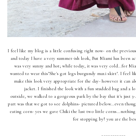
I feel like my blog is a little confusing right now- on the previou
and today I have a very summer-ish look, But Miami has been acti
was very sunny and hot; while today, it was very cold...for Mi
wanted to wear this"
She's got legs burgundy maxi skirt"
. I feel 
make this look very appropriate for the day- however it can a
jacket. I finished the look with a fun
studded bag
and a lo
outside, we walked to a gorgeous park by the bay that it's just 3
part was that we got to see dolphins- pictured below...even thoug
eating corn- yes we gave Chiki the last two little corns...nothin
for stopping by! you are the b
___________