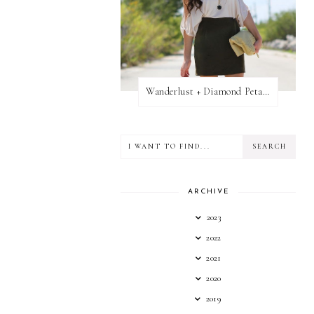
Wanderlust + Diamond Petal Giveaway
ARCHIVE
2023
2022
2021
2020
2019