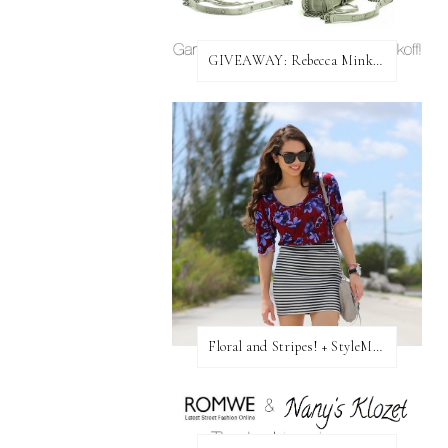
GIVEAWAY: Rebecca Minkoff Bag!
Floral and Stripes! + StyleMint GIVEAWAY!