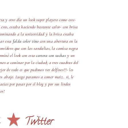
eta y otro día un look super playero como este-
 esto, estaba haciendo bastante calor- con brisa
 caminando a la universidad y la brisa estaba
sar esta
falda color vino
con una abertura en la
considero que con las sandalias, la camisa negra
erminé el look con esta
cartera con tachas
y un
imos a caminar por la ciudad; a tres cuadras del
or de todo es que pudimos ver delfines!!!- les
tos abajo. Luego paramos a comer maiz.. si, le
acias por pasar por el blog y por sus lindos
os!