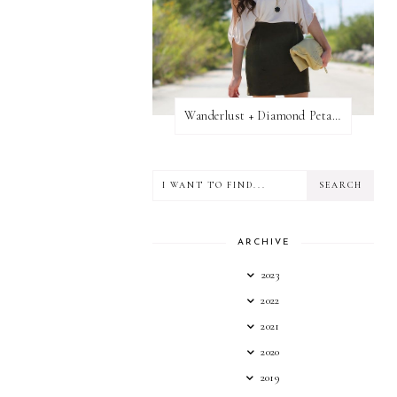
Wanderlust + Diamond Petal Giveaway
ARCHIVE
2023
2022
2021
2020
2019