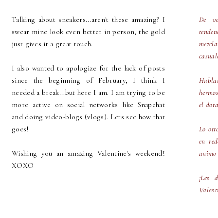
Talking about sneakers...aren't these amazing? I
De ve
swear mine look even better in person, the gold
tenden
just gives it a great touch.
mezcl
casual
I also wanted to apologize for the lack of posts
since the beginning of February, I think I
Habla
needed a break...but here I am. I am trying to be
hermos
more active on social networks like Snapchat
el dor
and doing video-blogs (vlogs). Lets see how that
goes!
Lo otr
en re
Wishing you an amazing Valentine's weekend!
animo 
XOXO
¡Les 
Valent