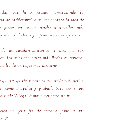
rdad que hemos estado aprovechando la
cia de "athleisure"; a mi me encanta la idea de
ar piezas que visten mucho a aquellas más
es como sudaderas y zapatos de hacer ejercicio.
ndo de sneakers...díganme si estos no son
os. Los míos son hasta más lindos en persona,
ado les da un toque muy moderno.
o que les quería contar es que ando más activa
des como Snapchat y grabado para ver si me
a subir V-Logs. Vamos a ver como me va.
deseo un feliz fin de semana junto a sus
ines"