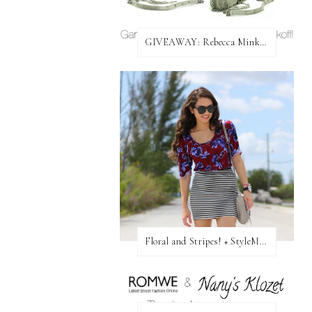
GIVEAWAY: Rebecca Minkoff Bag!
Floral and Stripes! + StyleMint GIVEAWAY!