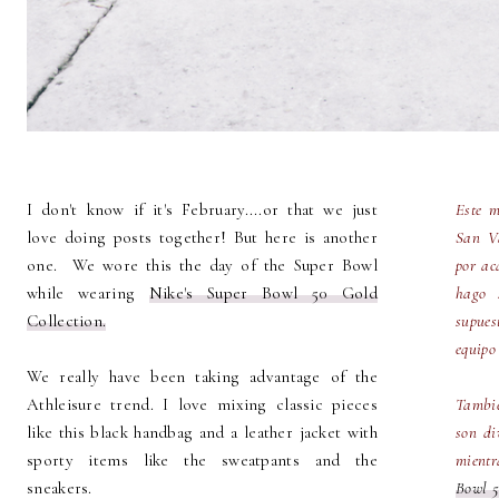
I don't know if it's February....or that we just
Este m
love doing posts together! But here is another
San Va
one. We wore this the day of the Super Bowl
por ac
while wearing
Nike's Super Bowl 50 Gold
hago 
Collection.
supues
equipo
We really have been taking advantage of the
Athleisure trend. I love mixing classic pieces
Tambié
like this black handbag and a leather jacket with
son di
sporty items like the sweatpants and the
mientr
sneakers.
Bowl 