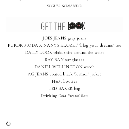
SEGUIR SONANDO!
JOES JEANS gray jeans
FUROR MODA X NANY'S KLOZET "blog your dreams" tee
DAILY LOOK plaid shirt around the waist
RAY BAN sunglasses
DANIEL WELLINGTON watch
AG JEANS coated black "leather" jacket
H&M booties
TED BAKER bag
Drinking:
Cold Pressed Raw