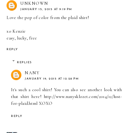
UNKNOWN
JANUARY 15, 2015 AT 9:19 PM
Love the pop of color from the plaid shirt!
xo Kenzie
easy, lucky, free
REPLY
REPLIES
NANY
JANUARY 19, 2015 AT 12:28 PM
It's such a cool shirt! You can also see another look with
that shirt here! http://www.nanysklozet.com/2014/12/lust-
for-plaid.html XOXO
REPLY