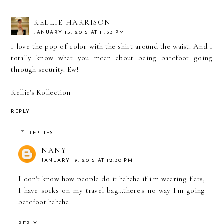
KELLIE HARRISON
JANUARY 15, 2015 AT 11:33 PM
I love the pop of color with the shirt around the waist. And I
totally know what you mean about being barefoot going
through security. Ew!
Kellie's Kollection
REPLY
REPLIES
NANY
JANUARY 19, 2015 AT 12:30 PM
I don't know how people do it hahaha if i'm wearing flats,
I have socks on my travel bag…there's no way I'm going
barefoot hahaha
REPLY