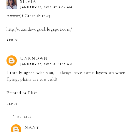
SILVIA
JANUARY 16, 2015 AT 9:04 AM
Awww:)) Great shirt <3
http://outsidevogue.blogspot.com/
REPLY
UNKNOWN
JANUARY 16, 2015 AT 11:13 AM
I totally agree with you, I always have some layers on when
flying, plains are too cold!
Printed or Plain
REPLY
REPLIES
NANY