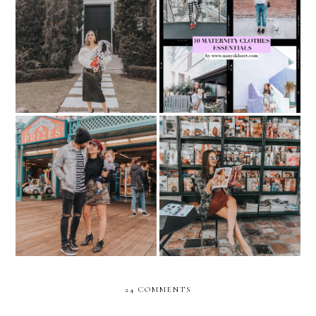
HALLOWEEN IDEAS with
10 MATERNITY
BABY: Cruella de Vil +
CLOTHES ESSENTIALS
Puppy
My Secret Spots in Miami-
Family Outings around
exploring my city in
Santa Monica in Rockport
ROTHY's.
24 COMMENTS