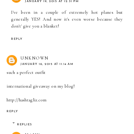
JANUARY 19, 2015 AT 12:31 PM
I've been in a couple of extremely hot planes but
generally YES! And now it's even worse because they
don't' give you a blanket!
REPLY
UNKNOWN
JANUARY 16, 2015 AT 11:14 AM
such a perfect outfit
international giveaway on my blog!
http://hashtagliz.com
REPLY
REPLIES