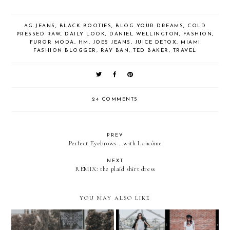
AG JEANS
,
BLACK BOOTIES
,
BLOG YOUR DREAMS
,
COLD
PRESSED RAW
,
DAILY LOOK
,
DANIEL WELLINGTON
,
FASHION
,
FUROR MODA
,
HM
,
JOES JEANS
,
JUICE DETOX
,
MIAMI
FASHION BLOGGER
,
RAY BAN
,
TED BAKER
,
TRAVEL
24 COMMENTS
PREV
Perfect Eyebrows …with Lancôme
NEXT
REMIX: the plaid shirt dress
YOU MAY ALSO LIKE