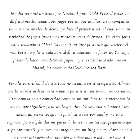
Ese día terminé un detox pre-Navidad junto
Cold Pressed Raw
; yo
disfruto mucho tomar solo jugos por un par de días. Esta compañía
tiene varios niveles de detox…yo hice el primer nivel, el cual tiene un
variedad de jugos (unos más verdes y otros de frutas). En estas fotos
estoy tomando el "Mexi Cayenne"; un jugo picantico que acelera el
metabolismo y la circulación…definitivamente mi favorito. Ya tengo
ganas de hacer otro detox de jugos… y si están buscando uno en
Miami, les recomiendo
Cold Pressed Raw
.
Pero la versatilidad de este look no termina en el aeropuerto. Admito
que lo volví a utilizar esta semana para ir a una prueba de vestuario.
Esta camisa se ha convertido como en un amuleto de la suerte por lo
mucho que significa para mi lo que dice. Yo soy una soñadora ( les
cuento un secretito, que mi papá va a leer por aquí y me va a
regañar…pero algún día me gustaría hacerme un tatuaje pequeñito que
diga "dreamer"); y nunca me imaginé que mi blog me ayudara no solo
a lograr mi sueño sino también a soñar más y más….así que A