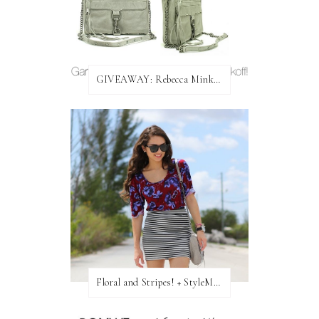
GIVEAWAY: Rebecca Minkoff Bag!
Floral and Stripes! + StyleMint GIVEAWAY!