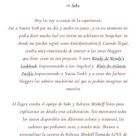
en
Saks
.
Hoy les voy a contar de la experiencia:
Fui a Nueva York por un día y medio en junio...y en ese momento no
podía decir mucho (tal vez vieron un
adelanto
en Snapchat- en
donde me pueden seguir como danidaniramirez). Cuando llegué,
estaba muy emocionada de conocer a las otras bloggers
que
iban
estar en este proyecto. Y eran
Wendy de Wendy’s
Lookbook
(representando a Los Angeles) y
Blair de Atlantic
Pacific
(representando a Nueva York)- y a estas dos fashion
bloggers las admiro muchísimo así que se podrán imaginar mi
emoción.
Al llegar, estaba el equipo de Saks y Rebecca Minkoff listos para
explicarnos en detalle esta colaboración. Nos mostraron todos
los cueros disponibles (en diferentes colores y texturas), las
cadenas que podíamos usar, y mucho más. Ibamos a
personalizar la cartera de Rebecca Minkoff llamada LOVE de