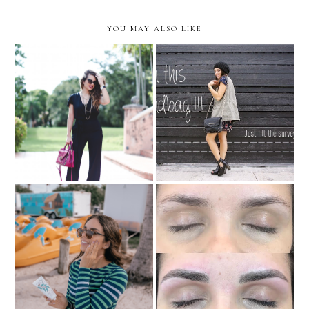
YOU MAY ALSO LIKE
The Secret Agent...with
FILL THIS SURVEY AND
DVF
WIN A HANDBAG!!
Sun Protection for the
MY EXPERIENCE WITH
never-ending Miami
MICROBLADING
Summer