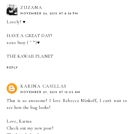
ZUZANA
NOVEMBER 24, 2015 AT 8:36 PM
Lovely! ♥
HAVE A GREAT DAY!
xoxo Suzy ( ˘ ³˘)♥
THE KAWAII PLANET
REPLY
KARINA CASILLAS
NOVEMBER 27, 2015 AT 12:25 AM
That is so awesome! I love Rebecca Minkoff, I can't wait to
see how the bag looks!
Love, Karina
Check out my new post!