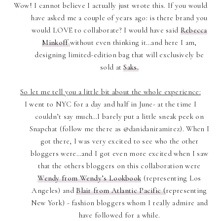
Wow! I cannot believe I actually just wrote this. If you would
have asked me a couple of years ago: is there brand you
would LOVE to collaborate? I would have said
Rebecca
Minkoff
without even thinking it…and here I am,
designing limited-edition bag that will exclusively be
sold at
Saks.
So let me tell you a little bit about the whole experience:
I went to NYC for a day and half in June- at the time I
couldn’t say much…I barely put a little sneak peek on
Snapchat (follow me there as @danidaniramirez). When I
got there, I was very excited to see who the other
bloggers were…and I got even more excited when I saw
that the others bloggers on this collaboration were
Wendy from Wendy’s Lookbook
(representing Los
Angeles) and
Blair from Atlantic Pacific (
representing
New York) - fashion bloggers whom I really admire and
have followed for a while.