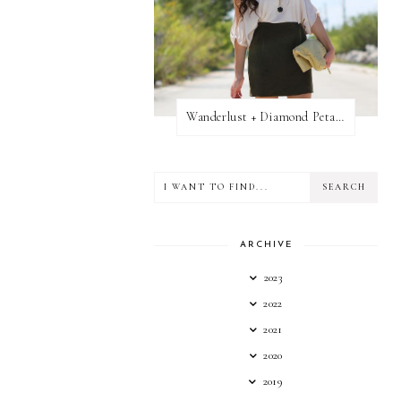
Wanderlust + Diamond Petal Giveaway
ARCHIVE
2023
2022
2021
2020
2019