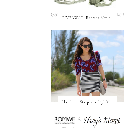
GIVEAWAY: Rebecca Minkoff Bag!
Floral and Stripes! + StyleMint GIVEAWAY!