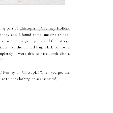
eing part of
Chictopia + JCPenney Holiday
enney and I found some amazing things-
ove with these gold jeans and the cat eye
ieces like the quilted bag, black pumps, a
mpletely. I wore this to have lunch with a
s?
 JC Penney on Chictopia! When you get the
 use to get clothing or accessories!)
____