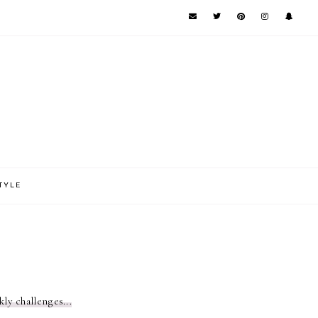
TYLE
ly challenges...