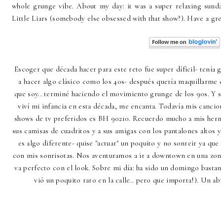
whole grunge vibe. About my day: it was a super relaxing sund
Little Liars (somebody else obsessed with that show?). Have a 
Escoger que década hacer para este reto fue super díficil- tenía
a hacer algo clásico como los 40s- después quería maquillarme
que soy.. terminé haciendo el movimiento grunge de los 90s. Y
viví mi infancia en esta década, me encanta. Todavía mis cancio
shows de tv preferidos es BH 90210. Recuerdo mucho a mis her
sus camisas de cuadritos y a sus amigas con los pantalones altos y 
es algo diferente- quise "actuar" un poquito y no sonreir ya que
con mis sonrisotas. Nos aventuramos a ir a downtown en una zona
va perfecto con el look. Sobre mi día: ha sido un domingo bastan
vió un poquito raro en la calle.. pero que importa!). Un a