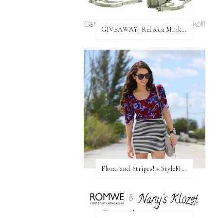
GIVEAWAY: Rebecca Minkoff Bag!
Floral and Stripes! + StyleMint GIVEAWAY!