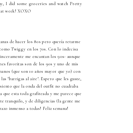
ay, I did some groceries and watch Pretty
great week! XOXO
 ganas de hacer los 80s pero quería retarme
 como Twiggy en los 70s. Con lo indecisa
 sinceramente me encantan los 90s- aunque
nes favoritas son de los 90s y uno de mis
manos (que son 10 años mayor que yo) con
las "barrigas al aire". Espero que les guste,
 siento que la onda del outfit no cuadraba
 que esta toda grafiteada y me parece que
te tranquilo, y de diligencias (la gente me
brazo inmenso a todas! Feliz semana!