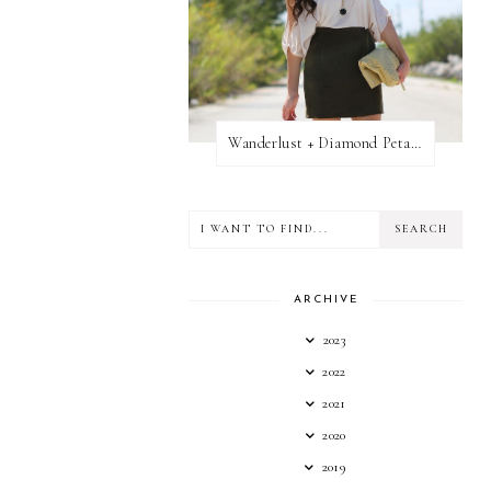
Wanderlust + Diamond Petal Giveaway
ARCHIVE
2023
2022
2021
2020
2019