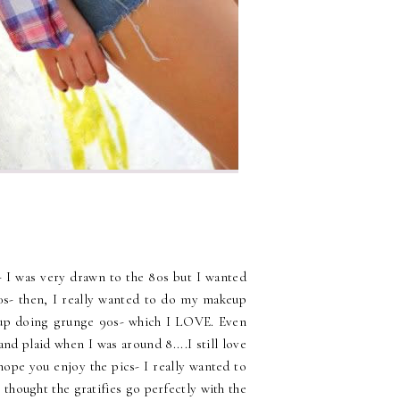
- I was very drawn to the 80s but I wanted
50s- then, I really wanted to do my makeup
d up doing grunge 90s- which I LOVE. Even
d plaid when I was around 8....I still love
hope you enjoy the pics- I really wanted to
hought the gratifies go perfectly with the