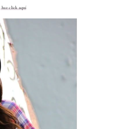
,
haz click aquí