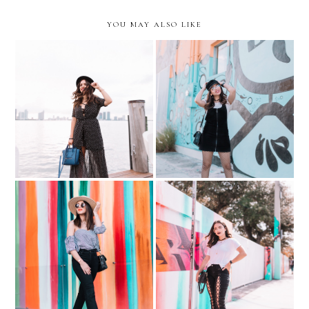
YOU MAY ALSO LIKE
Peace. Love. World - Swim
Fishnets, overalls, and
Week Event
clear aviators
Learning to love my body
Lace-Up Jeans and Clear
again... Gingham + Slides
Aviators