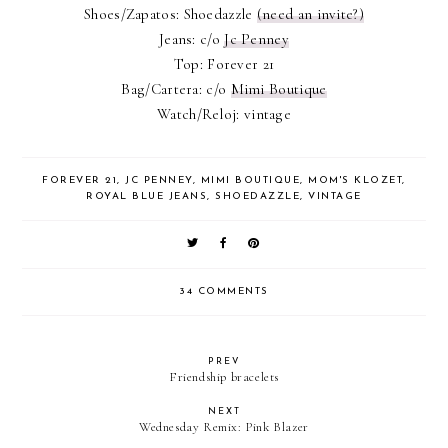
Shoes/Zapatos: Shoedazzle
(need an invite?)
Jeans: c/o
Jc Penney
Top: Forever 21
Bag/Cartera: c/o
Mimi Boutique
Watch/Reloj: vintage
FOREVER 21
,
JC PENNEY
,
MIMI BOUTIQUE
,
MOM'S KLOZET
,
ROYAL BLUE JEANS
,
SHOEDAZZLE
,
VINTAGE
34 COMMENTS
PREV
Friendship bracelets
NEXT
Wednesday Remix: Pink Blazer