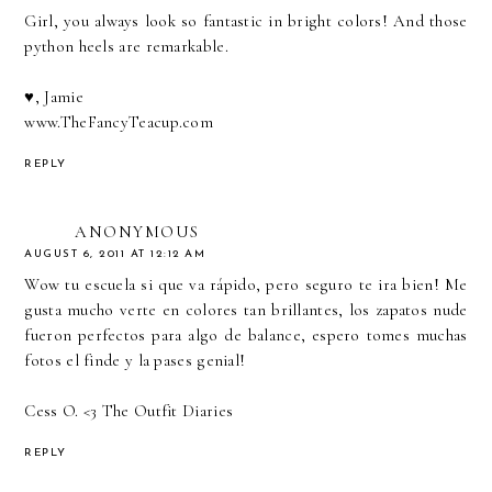
Girl, you always look so fantastic in bright colors! And those
python heels are remarkable.
♥, Jamie
www.TheFancyTeacup.com
REPLY
ANONYMOUS
AUGUST 6, 2011 AT 12:12 AM
Wow tu escuela si que va rápido, pero seguro te ira bien! Me
gusta mucho verte en colores tan brillantes, los zapatos nude
fueron perfectos para algo de balance, espero tomes muchas
fotos el finde y la pases genial!
Cess O. <3
The Outfit Diaries
REPLY