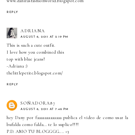
www.danirasfashionworld.blogspot.com
REPLY
ADRIANA
AUGUST 6, 2011 AT 2:19 PM
This is such a cute outfit.
I love how you combined this
top with blue jeans!
-Adriana :)
thelittlepetite.blogspot.com/
REPLY
SOÑADORA87
AUGUST 6, 2011 AT 7:46 PM
hey Dany por faaaaaaaaaaaaa publica el video de como usar la
bufalda como falda... te lo suplico!!!!
P.D. AMO TU BLOGGGG.... <3