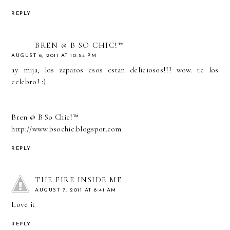
REPLY
BREN @ B SO CHIC!™
AUGUST 6, 2011 AT 10:54 PM
ay mija, los zapatos esos estan deliciosos!!! wow. te los
celebro! :)
Bren @ B So Chic!™
http://www.bsochic.blogspot.com
REPLY
THE FIRE INSIDE ME
AUGUST 7, 2011 AT 8:41 AM
Love it
REPLY