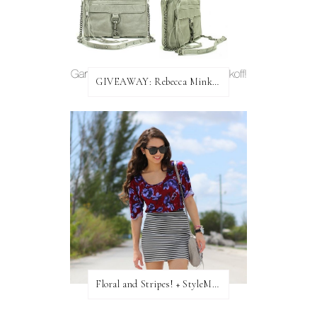
GIVEAWAY: Rebecca Minkoff Bag!
Floral and Stripes! + StyleMint GIVEAWAY!