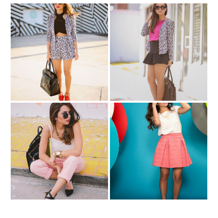
"Nany's Klozet para Melao"
Official Launch Party....the
Dream it...wish it...do it!
outfit!
#ShopGenius with
Pink Boyfriend jeans
Nordstrom Rack in San
Francisco..