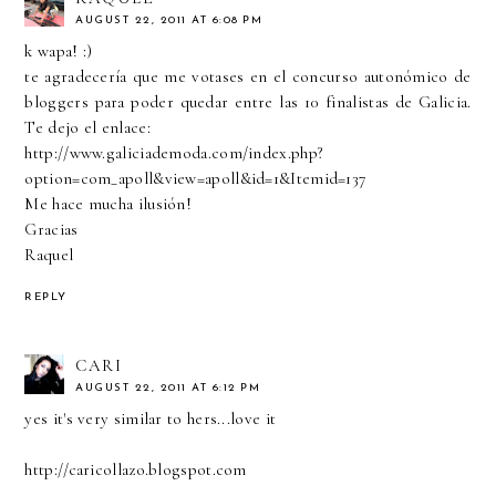
AUGUST 22, 2011 AT 6:08 PM
k wapa! :)
te agradecería que me votases en el concurso autonómico de
bloggers para poder quedar entre las 10 finalistas de Galicia.
Te dejo el enlace:
http://www.galiciademoda.com/index.php?
option=com_apoll&view=apoll&id=1&Itemid=137
Me hace mucha ilusión!
Gracias
Raquel
REPLY
CARI
AUGUST 22, 2011 AT 6:12 PM
yes it's very similar to hers...love it
http://caricollazo.blogspot.com