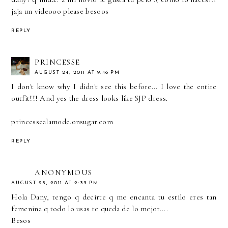
jaja un videooo please besoos
REPLY
PRINCESSE
AUGUST 24, 2011 AT 9:46 PM
I don't know why I didn't see this before... I love the entire
outfit!!! And yes the dress looks like SJP dress.
princessealamode.onsugar.com
REPLY
ANONYMOUS
AUGUST 25, 2011 AT 2:33 PM
Hola Dany, tengo q decirte q me encanta tu estilo eres tan
femenina q todo lo usas te queda de lo mejor....
Besos