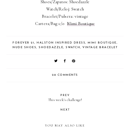
Shoes/Zapatos: Shoedazzle
Watch/Reloj: Swatch
Bracelet/Pulsera: vintage
Cartera/Bag:c/o
Mimi Boutique
FOREVER 21
,
HALSTON INSPIRED DRESS
,
MIMI BOUTIQUE
,
NUDE SHOES
,
SHOEDAZZLE
,
SWATCH
,
VINTAGE BRACELET
28 COMMENTS
PREV
This week's challenge!
NEXT
YOU MAY ALSO LIKE