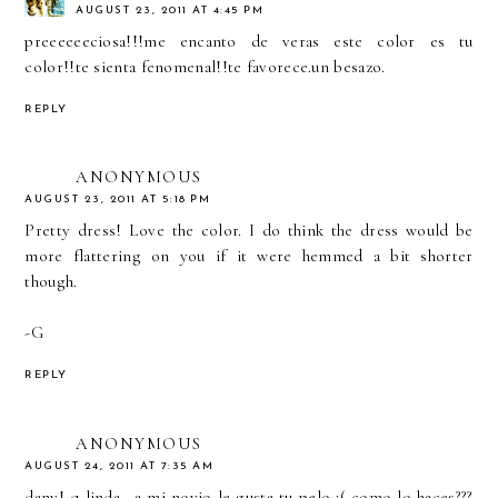
AUGUST 23, 2011 AT 4:45 PM
preeeeeeciosa!!!me encanto de veras este color es tu
color!!te sienta fenomenal!!te favorece.un besazo.
REPLY
ANONYMOUS
AUGUST 23, 2011 AT 5:18 PM
Pretty dress! Love the color. I do think the dress would be
more flattering on you if it were hemmed a bit shorter
though.
-G
REPLY
ANONYMOUS
AUGUST 24, 2011 AT 7:35 AM
dany! q linda.. a mi novio le gusta tu pelo :( como lo haces???