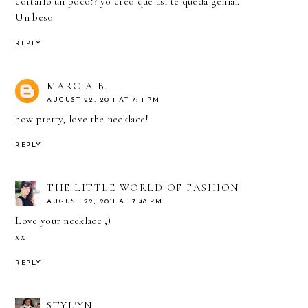
cortarlo un poco?? yo creo que así te queda genial.
Un beso
REPLY
MARCIA B.
AUGUST 22, 2011 AT 7:11 PM
how pretty, love the necklace!
REPLY
THE LITTLE WORLD OF FASHION
AUGUST 22, 2011 AT 7:48 PM
Love your necklace ;)
xx
REPLY
STYL'YN