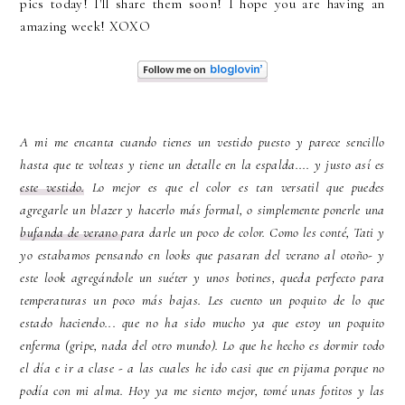
pics today! I'll share them soon! I hope you are having an
amazing week! XOXO
A mi me encanta cuando tienes un vestido puesto y parece sencillo
hasta que te volteas y tiene un detalle en la espalda.... y justo así es
este vestido.
Lo mejor es que el color es tan versatil que puedes
agregarle un blazer y hacerlo más formal, o simplemente ponerle una
bufanda de verano
para darle un poco de color. Como les conté, Tati y
yo estabamos pensando en looks que pasaran del verano al otoño- y
este look agregándole un suéter y unos botines, queda perfecto para
temperaturas un poco más bajas. Les cuento un poquito de lo que
estado haciendo... que no ha sido mucho ya que estoy un poquito
enferma (gripe, nada del otro mundo). Lo que he hecho es dormir todo
el día e ir a clase - a las cuales he ido casi que en pijama porque no
podía con mi alma. Hoy ya me siento mejor, tomé unas fotitos y las