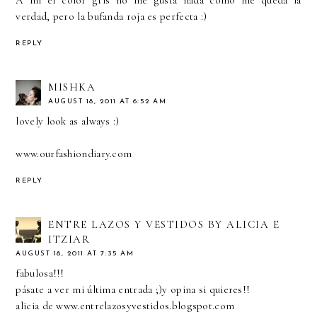
A mi el color gris no me gusta nada como me queda la
verdad, pero la bufanda roja es perfecta :)
REPLY
MISHKA
AUGUST 18, 2011 AT 6:52 AM
lovely look as always :)
www.ourfashiondiary.com
REPLY
ENTRE LAZOS Y VESTIDOS BY ALICIA E
ITZIAR
AUGUST 18, 2011 AT 7:35 AM
fabulosa!!!
pásate a ver mi última entrada ;)y opina si quieres!!
alicia de www.entrelazosyvestidos.blogspot.com