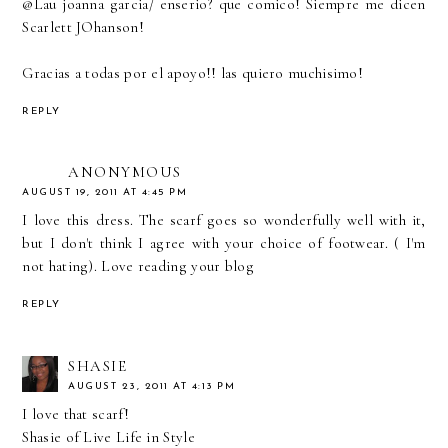
@Lau joanna garcia/ enserio? que comico! Siempre me dicen
Scarlett JOhanson!
Gracias a todas por el apoyo!! las quiero muchisimo!
REPLY
ANONYMOUS
AUGUST 19, 2011 AT 4:45 PM
I love this dress. The scarf goes so wonderfully well with it,
but I don't think I agree with your choice of footwear. ( I'm
not hating). Love reading your blog
REPLY
SHASIE
AUGUST 23, 2011 AT 4:13 PM
I love that scarf!
Shasie of
Live Life in Style