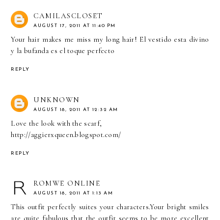
CAMILASCLOSET
AUGUST 17, 2011 AT 11:40 PM
Your hair makes me miss my long hair! El vestido esta divino
y la bufanda es el toque perfecto
REPLY
UNKNOWN
AUGUST 18, 2011 AT 12:32 AM
Love the look with the scarf,
http://aggierxqueen.blogspot.com/
REPLY
ROMWE ONLINE
AUGUST 18, 2011 AT 1:13 AM
This outfit perfectly suites your characters.Your bright smiles
are quite fabulous that the outfit seems to be more excellent