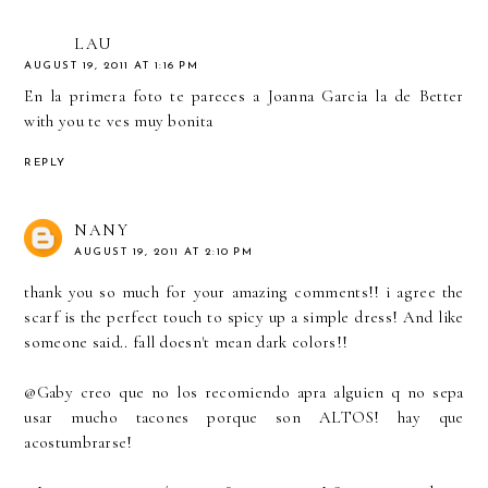
LAU
AUGUST 19, 2011 AT 1:16 PM
En la primera foto te pareces a Joanna Garcia la de Better
with you te ves muy bonita
REPLY
NANY
AUGUST 19, 2011 AT 2:10 PM
thank you so much for your amazing comments!! i agree the
scarf is the perfect touch to spicy up a simple dress! And like
someone said.. fall doesn't mean dark colors!!
@Gaby creo que no los recomiendo apra alguien q no sepa
usar mucho tacones porque son ALTOS! hay que
acostumbrarse!