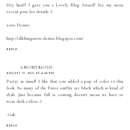
Hey hun!! I gave you a Lovely Blog Award! See my most
recent post for details :)
xoxo Denise
http://allthingsnew-denise.blogspot.com/
REPLY
ANONYMOUS
AUGUST 17, 2011 AT 9:49 PM
Pretty as usual! I like that you added a pop of color to this
look. So many of the Furor outfits are black which is kind of
drab. Just because fall is coming doesn't mean we have to
wear dark colors :)
-Gab
REPLY