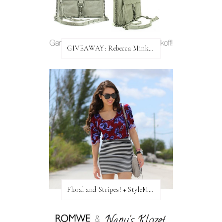
GIVEAWAY: Rebecca Minkoff Bag!
Floral and Stripes! + StyleMint GIVEAWAY!