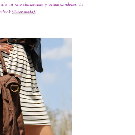
n ella un rato chismeando y actualizándonos. Le
cebook (
Furor moda).