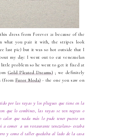
h this dress from Forever 21 because of the
n what you pair it with, the stripes look
e last pic) but it was so hot outside that I
About my day: I went out to eat venezuelan
 little problem so he went to get it fixed at
from
Gold Pleated Dreams)
; we definitely
ss (from
Furor Moda)
- the one you saw on
tido por las rayas y los pliegues que tiene en la
on que lo combines, las rayas se ven negras o
to calor que nada más lo pude tener puesto un
fui a comer a un restaurante venezolano- estaba
rro y como el taller quedaba al lado de la casa