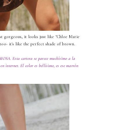
st gorgeous, it looks just like "Chloe Marie
too- it's like the perfect shade of brown.
ERMOSA.
Esta cartera
se parece muchísimo a la
n internet. El color es bellísimo, es ese marrón