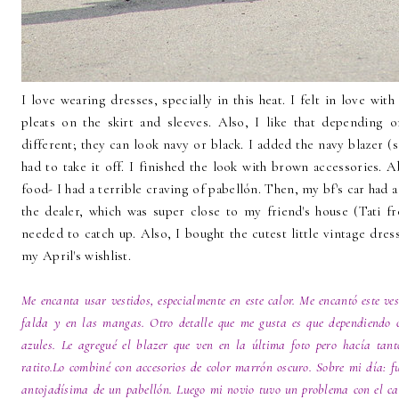
I love wearing dresses, specially in this heat. I felt in love wit
pleats on the skirt and sleeves. Also, I like that depending o
different; they can look navy or black. I added the navy blazer (se
had to take it off. I finished the look with brown accessories. 
food- I had a terrible craving of pabellón. Then, my bf's car had a
the dealer, which was super close to my friend's house (Tati 
needed to catch up. Also, I bought the cutest little vintage dre
my April's wishlist.
Me encanta usar vestidos, especialmente en este calor. Me encantó este ves
falda y en las mangas. Otro detalle que me gusta es que dependiendo c
azules. Le agregué el blazer que ven en la última foto pero hacía tan
ratito.Lo combiné con accesorios de color marrón oscuro. Sobre mi día: 
antojadísima de un pabellón. Luego mi novio tuvo un problema con el ca