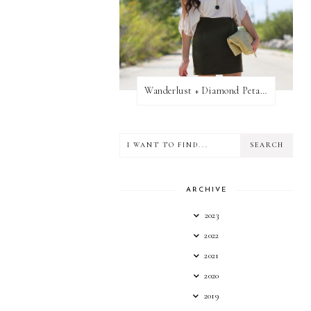
Wanderlust + Diamond Petal Giveaway
ARCHIVE
2023
2022
2021
2020
2019