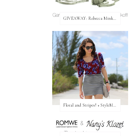
GIVEAWAY: Rebecca Minkoff Bag!
Floral and Stripes! + StyleMint GIVEAWAY!