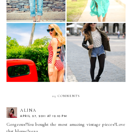
WEEK!!
STYLING WORK:
Spain Day 3: MADRID!
Swimming in dots...
25 COMMENTS
ALINA
APRIL 27, 2011 AT 12:10 PM
Gorgeous!You bought the most amazing vintage pieces!Love
that blouse!xoxo