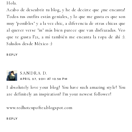
Hola.
Acabo de descubrir tu blog, y he de decirte que ¡me encanta!
Todos tus outfits están geniales, y lo que me gusta es que son
muy "ponibles" y a la vez chic, a diferencia de otras chicas que
al querer verse "in" más bien parece que van disfrazadas. Veo
que te gusta F21, a mí también me encanta la ropa de ahí :).
Saludos desde México :)
REPLY
SANDRA D.
APRIL 27, 2011 AT 10:58 PM
I absolutely love your blog! You have such amazing style! You
are definitely an inspiration! I'm your newest follower!
www.redhotcupoftea.blogspot.com
REPLY