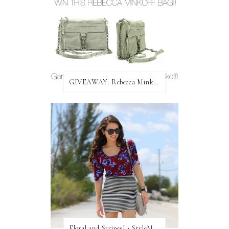
GIVEAWAY: Rebecca Minkoff Bag!
Floral and Stripes! + StyleMint GIVEAWAY!