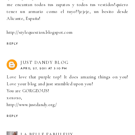
me encantan todos tus zapatos y todos tus vestidos!quiero
tener un armario como el tuyo!!jejeje, un besito desde
Alicante, España!
http://stylequestion.blogspot.com
REPLY
JUST DANDY BLOG
APRIL 27, 2011 AT 3:10 PM
Love love that purple top! It does amazing things on you!
Love your blog and just stumbled upon you!
You are GORGEOUS!
xoxoxo,
http://www.justdandy.org/
REPLY
LA BELLE FABULEUX