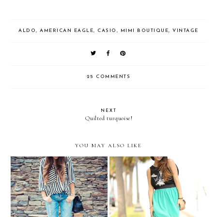
ALDO
,
AMERICAN EAGLE
,
CASIO
,
MIMI BOUTIQUE
,
VINTAGE
25 COMMENTS
NEXT
Quilted turquoise!
YOU MAY ALSO LIKE
Casual aquamarine... &
WIN 6 Shore Road
Stripes....
TICKETS FOR SWIM