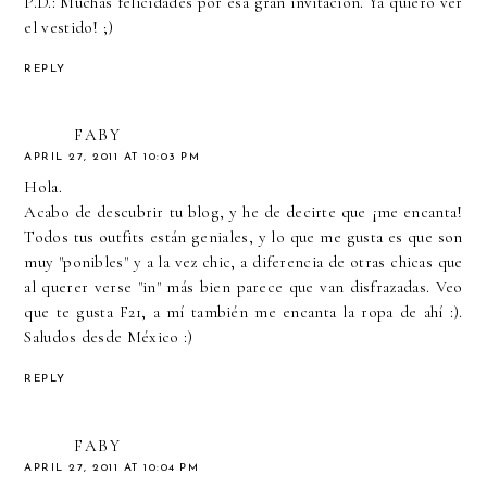
P.D.: Muchas felicidades por esa gran invitación. Ya quiero ver
el vestido! ;)
REPLY
FABY
APRIL 27, 2011 AT 10:03 PM
Hola.
Acabo de descubrir tu blog, y he de decirte que ¡me encanta!
Todos tus outfits están geniales, y lo que me gusta es que son
muy "ponibles" y a la vez chic, a diferencia de otras chicas que
al querer verse "in" más bien parece que van disfrazadas. Veo
que te gusta F21, a mí también me encanta la ropa de ahí :).
Saludos desde México :)
REPLY
FABY
APRIL 27, 2011 AT 10:04 PM