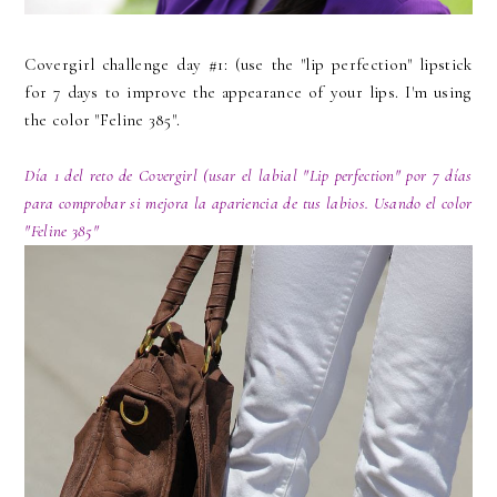
Covergirl challenge day #1: (use the "lip perfection" lipstick
for 7 days to improve the appearance of your lips. I'm using
the color "Feline 385".
Día 1 del reto de Covergirl (usar el labial "Lip perfection" por 7 días
para comprobar si mejora la apariencia de tus labios. Usando el color
"Feline 385"