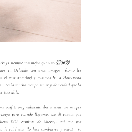
ckeys siempre son mejor que uno 🐭💓🐭
imos en Orlando con unos amigos (como les
en el post anterior) y pusimos ir a Hollywood
s... tenía mucho tiempo sin ir y de verdad que la
s increíble.
mi outfit: originalmente iba a usar un romper
-negro pero cuando llegamos me di cuenta que
llevó DOS camisas de Mickey- así que por
to le robé una (lo hice cambiarse y todo). Yo