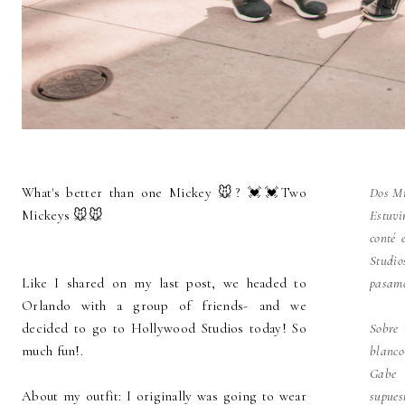
What's better than one Mickey 🐭? 💓💓Two
Dos Mi
Mickeys 🐭🐭
Estuv
conté 
Studio
Like I shared on my last post, we headed to
pasamo
Orlando with a group of friends- and we
decided to go to
Hollywood Studios today! So
Sobre 
much fun!.
blanco
Gabe 
About my outfit: I originally was going to wear
supues