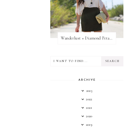
Wanderlust + Diamond Petal Giveaway
ARCHIVE
2023
2022
2021
2020
2019