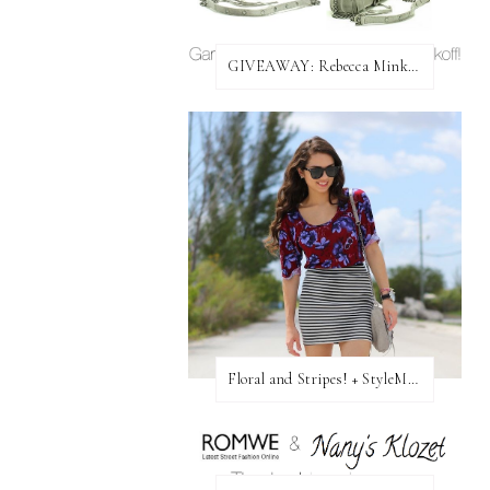
GIVEAWAY: Rebecca Minkoff Bag!
Floral and Stripes! + StyleMint GIVEAWAY!