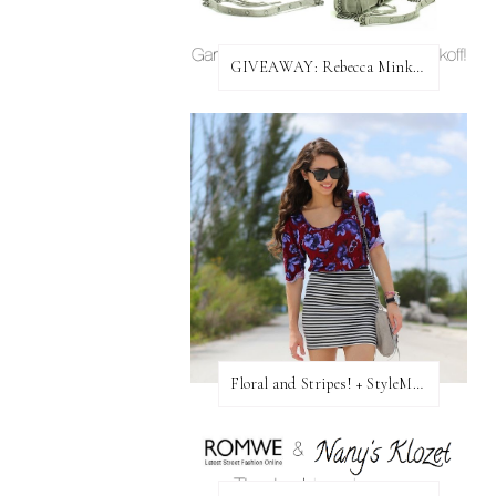
GIVEAWAY: Rebecca Minkoff Bag!
Floral and Stripes! + StyleMint GIVEAWAY!