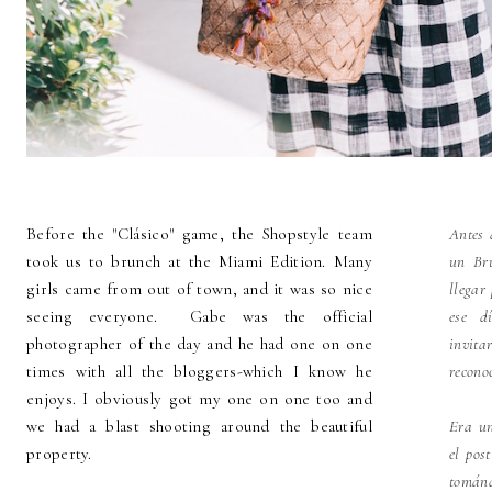
Before the "Clásico" game, the Shopstyle team
Antes 
took us to brunch at the Miami Edition. Many
un Br
girls came from out of town, and it was so nice
llegar
seeing everyone. Gabe was the official
ese d
photographer of the day and he had one on one
invi
times with all the bloggers-which I know he
recono
enjoys. I obviously got my one on one too and
we had a blast shooting around the beautiful
Era un
property.
el pos
tomán