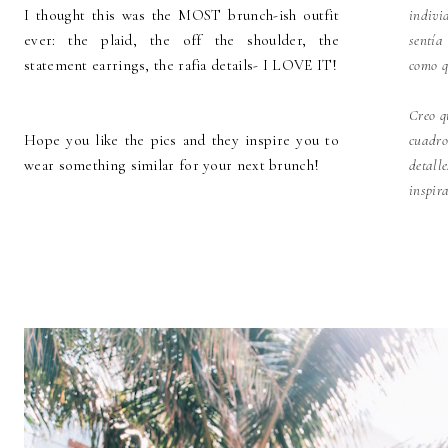
I thought this was the MOST brunch-ish outfit
indivi
ever: the plaid, the off the shoulder, the
sentía
statement earrings, the rafia details- I LOVE IT!
como q
Creo q
Hope you like the pics and they inspire you to
cuadro
wear something similar for your next brunch!
detal
inspir