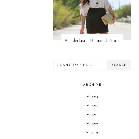
Wanderlust + Diamond Petal Giveaway
ARCHIVE
2023
2022
2021
2020
2019