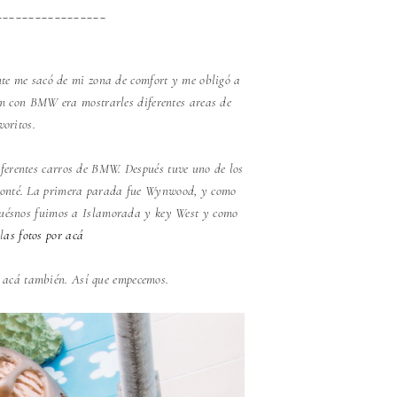
_________________
nte me sacó de mi zona de comfort y me obligó a
am con BMW era mostrarles diferentes areas de
voritos.
ferentes carros de BMW. Después tuve uno de los
s conté. La primera parada fue Wynwood, y como
puésnos fuimos a Islamorada y key West y como
l
as fotos por acá
r acá también. Así que empecemos.