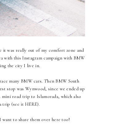
se it was really out of my comfort zone and
dea with this Instagram campaign with BMW
 the city I live in.
o race many BMW cars. Then BMW South
 first stop was Wynwood, since we ended up
a mini road trip to Islamorada, which also
 trip (see it
HERE
).
 want to share them over here too!