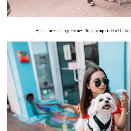
What I'm wearing: Honey Bum romper, H&M clogs,