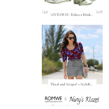
GIVEAWAY: Rebecca Minkoff Bag!
Floral and Stripes! + StyleMint GIVEAWAY!