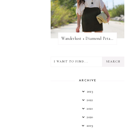
Wanderlust + Diamond Petal Giveaway
ARCHIVE
2023
2022
2021
2020
2019