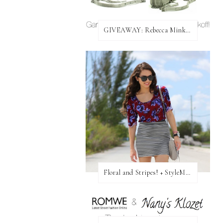
GIVEAWAY: Rebecca Minkoff Bag!
Floral and Stripes! + StyleMint GIVEAWAY!