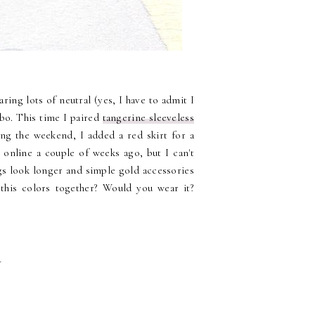
ing lots of neutral (yes, I have to admit I
bo. This time I paired
tangerine sleeveless
ing the weekend, I added a red skirt for a
 online a couple of weeks ago, but I can't
gs look longer and simple gold accessories
this colors together? Would you wear it?
_