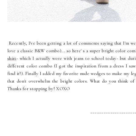
Recently, I've been getting a lot of comments saying that I'm wear
love a classic B&W combo)... so here' s a super bright color com
shirt
- which I actually wore with jeans to school today- but dur
different color combo (I got the inspiration from a dress I saw
find it!). Finally I added my favorite nude wedges to make my le
that don't overwhelm the bright colors. What do you think of 
Thanks for stopping by! XOXO
____________________