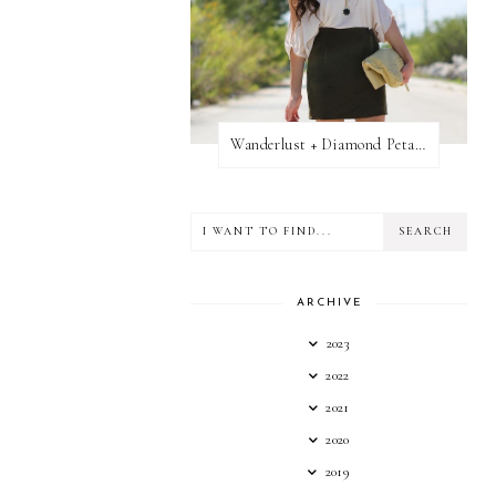
Wanderlust + Diamond Petal Giveaway
ARCHIVE
2023
2022
2021
2020
2019