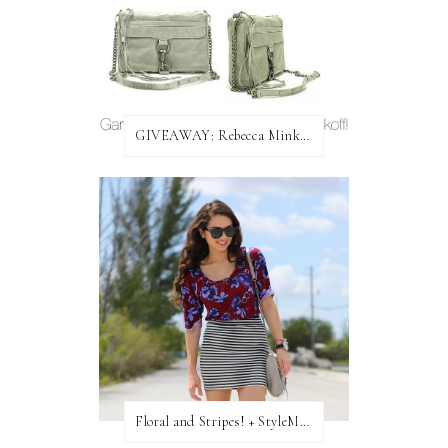
GIVEAWAY: Rebecca Minkoff Bag!
Floral and Stripes! + StyleMint GIVEAWAY!