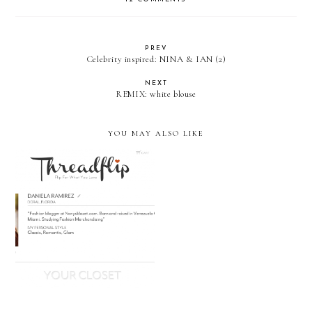
PREV
Celebrity inspired: NINA & IAN (2)
NEXT
REMIX: white blouse
YOU MAY ALSO LIKE
Shop my KLOZET on
THREADFLIP