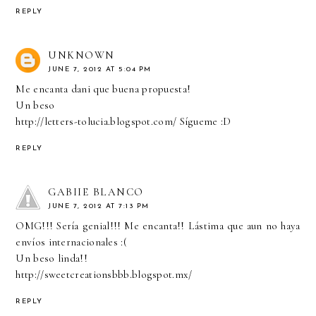
REPLY
UNKNOWN
JUNE 7, 2012 AT 5:04 PM
Me encanta dani que buena propuesta!
Un beso
http://letters-tolucia.blogspot.com/ Sígueme :D
REPLY
GABIIE BLANCO
JUNE 7, 2012 AT 7:13 PM
OMG!!! Sería genial!!! Me encanta!! Lástima que aun no haya
envíos internacionales :(
Un beso linda!!
http://sweetcreationsbbb.blogspot.mx/
REPLY