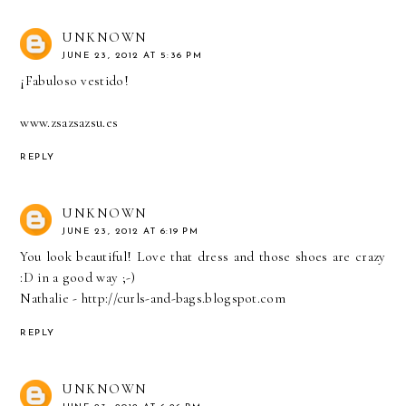
UNKNOWN
JUNE 23, 2012 AT 5:36 PM
¡Fabuloso vestido!
www.zsazsazsu.es
REPLY
UNKNOWN
JUNE 23, 2012 AT 6:19 PM
You look beautiful! Love that dress and those shoes are crazy
:D in a good way ;-)
Nathalie - http://curls-and-bags.blogspot.com
REPLY
UNKNOWN