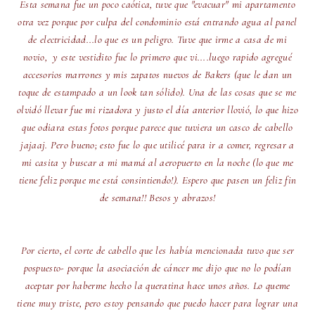
Esta semana fue un poco caótica, tuve que "evacuar" mi apartamento
otra vez porque por culpa del condominio está entrando agua al panel
de electricidad...lo que es un peligro. Tuve que irme a casa de mi
novio, y este vestidito fue lo primero que vi....luego rapido agregué
accesorios marrones y mis zapatos nuevos de Bakers (que le dan un
toque de estampado a un look tan sólido). Una de las cosas que se me
olvidó llevar fue mi rizadora y justo el día anterior llovió, lo que hizo
que odiara estas fotos porque parece que tuviera un casco de cabello
jajaaj. Pero bueno; esto fue lo que utilicé para ir a comer, regresar a
mi casita y buscar a mi mamá al aeropuerto en la noche (lo que me
tiene feliz porque me está consintiendo!). Espero que pasen un feliz fin
de semana!! Besos y abrazos!
Por cierto, el corte de cabello que les había mencionada tuvo que ser
pospuesto- porque la asociación de cáncer me dijo que no lo podían
aceptar por haberme hecho la queratina hace unos años. Lo queme
tiene muy triste, pero estoy pensando que puedo hacer para lograr una