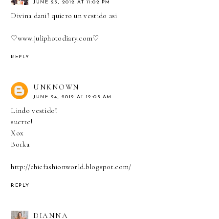
JUNE 23, 2012 AT 11:02 PM
Divina dani! quiero un vestido asi
♡
www.juliphotodiary.com
♡
REPLY
UNKNOWN
JUNE 24, 2012 AT 12:05 AM
Lindo vestido!
suerte!
Xox
Borka
http://chicfashionworld.blogspot.com/
REPLY
DIANNA