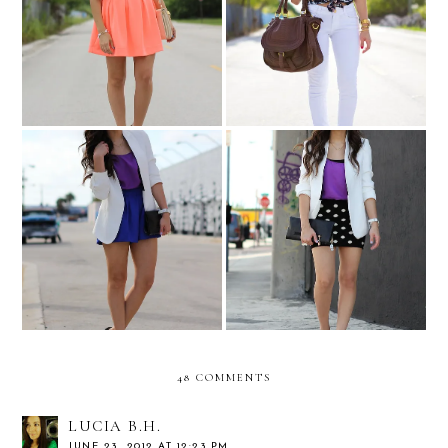
A coral pop!
White horse!
Polka Dots and
Back to color-blocking
Moonbeams!
48 COMMENTS
LUCIA B.H.
JUNE 23, 2012 AT 12:23 PM