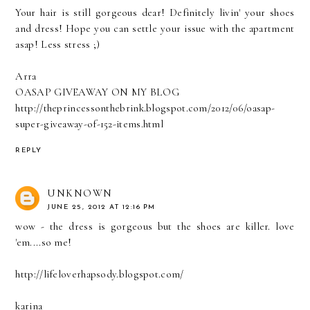
Your hair is still gorgeous dear! Definitely livin' your shoes
and dress! Hope you can settle your issue with the apartment
asap! Less stress ;)
Arra
OASAP GIVEAWAY ON MY BLOG
http://theprincessonthebrink.blogspot.com/2012/06/oasap-
super-giveaway-of-152-items.html
REPLY
UNKNOWN
JUNE 25, 2012 AT 12:16 PM
wow - the dress is gorgeous but the shoes are killer. love
'em....so me!
http://lifeloverhapsody.blogspot.com/
karina