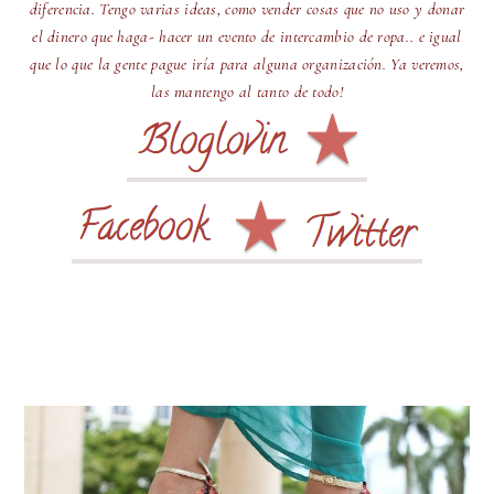
diferencia. Tengo varias ideas, como vender cosas que no uso y donar
el dinero que haga- hacer un evento de intercambio de ropa.. e igual
que lo que la gente pague iría para alguna organización. Ya veremos,
las mantengo al tanto de todo!