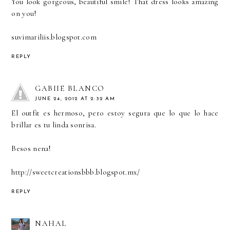
You look gorgeous, beautiful smile! That dress looks amazing
on you!
suvimariliis.blogspot.com
REPLY
GABIIE BLANCO
JUNE 24, 2012 AT 2:32 AM
El outfit es hermoso, pero estoy segura que lo que lo hace
brillar es tu linda sonrisa.
Besos nena!
http://sweetcreationsbbb.blogspot.mx/
REPLY
NAHAL