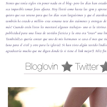
Siento que tenía siglos sin poner nada en el blog- pero los días han est
sea imposible tomar fotos afuera. Hoy llovió como hasta las 5pm y aprov
quiero que sea verano para que los días sean larguísimos y que el atardec
también he estado a millón- esta semana tuve dos exámenes y entregas de 
más! Cuando estén listos les mostraré algunos trabajos- uno es la vitrina
publicidad para una línea de vestidos ficticia y la otra era "crear" una l
TambiénlLes quería contar que uno de mis hermanos se casa el mes que vie
(uno para el civil y otro para la iglesia). Si han visto algún vestido lindís
agradecería mucho que me digan donde (o si tiene el link mejor!). Feliz f