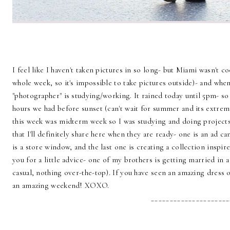
I feel like I haven't taken pictures in so long- but Miami wasn't c
whole week, so it's impossible to take pictures outside)- and when
"photographer" is studying/working. It rained today until 5pm- so
hours we had before sunset (can't wait for summer and its extrem
this week was midterm week so I was studying and doing projects l
that I'll definitely share here when they are ready- one is an ad 
is a store window, and the last one is creating a collection inspir
you for a little advice- one of my brothers is getting married in
casual, nothing over-the-top). If you have seen an amazing dress o
an amazing weekend! XOXO.
_____________________