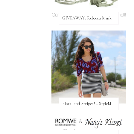
GIVEAWAY: Rebecca Minkoff Bag!
Floral and Stripes! + StyleMint GIVEAWAY!