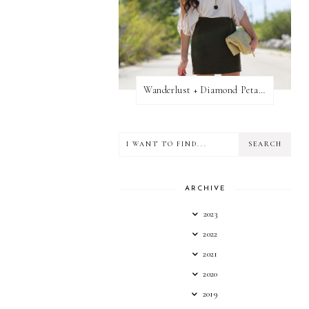
Wanderlust + Diamond Petal Giveaway
ARCHIVE
2023
2022
2021
2020
2019