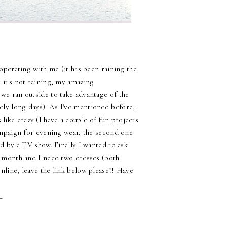
ooperating with me (it has been raining the
 it's not raining, my amazing
 we ran outside to take advantage of the
ely long days). As I've mentioned before,
ike crazy (I have a couple of fun projects
campaign for evening wear, the second one
ed by a TV show. Finally I wanted to ask
 a month and I need two dresses (both
nline, leave the link below please!! Have
_