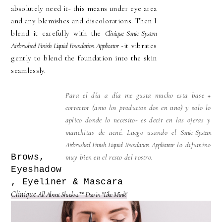
absolutely need it
- this means under eye area
and any blemishes and discolorations. Then I
blend it carefully with the
Clinique Sonic System
Airbrushed Finish Liquid Foundation Applicator
-it vibrates
gently to blend the
foundation
into the skin
seamlessly.
Para el día a día me gusta mucho esta base +
corrector (amo los productos dos en uno) y solo lo
aplico donde lo necesito- es decir en las ojeras y
manchitas de acné. Luego usando el
Sonic System
Airbrushed Finish Liquid Foundation Applicator
lo difumino
Brows,
muy bien en el resto del rostro.
Eyeshadow
, Eyeliner & Mascara
Clinique
All About Shadow™ Duo in "Like Mink"