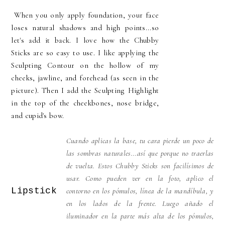
When you only apply foundation, your face
loses natural shadows and high points...so
let's add it back. I love how the Chubby
Sticks are so easy to use. I like applying the
Sculpting Contour on the hollow of my
cheeks, jawline, and forehead (as seen in the
picture). Then I add the Sculpting Highlight
in the top of the cheekbones, nose bridge,
and cupid's bow.
Cuando aplicas la base, tu cara pierde un poco de
las sombras naturales...así que porque no traerlas
de vuelta. Estos Chubby Sticks son facilísimos de
usar. Como pueden ver en la foto, aplico el
Lipstick
contorno en los pómulos, línea de la mandíbula, y
en los lados de la frente. Luego añado el
iluminador en la parte más alta de los pómulos,