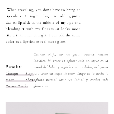
When traveling, you don't have to bring 10
lip colors. During the day, I like adding just a
dab of lipstick in the middle of my lips and
blending it with my fingers...it looks more
like a tint. Then at night, I can add the same
color as a lipstick to feel more glam.
Cuando viajo, no me gusta traerme muchos
labiales. Mi truco es aplicar solo un toque en la
Powder
mitad del labio y regarlo con tus dedos, así queda
Clinique
Stay-
solo como un toque de color. Luego en la noche lo
Matte Sheer
aplicas normal como un labial y quedas más
Pressed Powder
glamorosa.