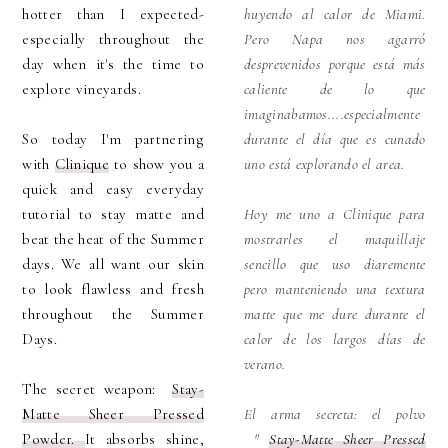
hotter than I expected-
huyendo al calor de Miami.
especially throughout the
Pero Napa nos agarró
day when it's the time to
desprevenidos porque está más
explore vineyards.
caliente de lo que
imaginabamos....especialmente
So today I'm partnering
durante el día que es cunado
with
Clinique
to show you a
uno está explorando el area.
quick and easy everyday
tutorial to stay matte and
Hoy me uno a Clinique para
beat the heat of the Summer
mostrarles el maquillaje
days. We all want our skin
sencillo que uso diaremente
to look flawless and fresh
pero manteniendo una textura
throughout the Summer
matte que me dure durante el
Days.
calor de los largos días de
verano.
The secret weapon:
Stay-
Matte Sheer Pressed
El arma secreta: el polvo
Powder.
It absorbs shine,
"
Stay-Matte Sheer Pressed