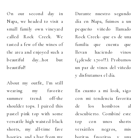
On our second day in
Durante nuestro segundo
Napa, we headed to visit a
día en Napa, fuimos a un
small family own vineyard
pequeño viñedo llamado
called Rock Creek. We
Rock Creek- que es de una
tasted a few of the wines of
familia que cuenta que
the area and enjoyed such a
llevan haciendo vinos
beautiful day...hot but
(¡¡desde 1.700!!). Probamos
beautiful!
un par de vinos del viñedo
y disfrutamos el día.
About my outfit, I'm still
wearing my favorite
En cuanto a mi look, sigo
summer trend: off-the
con mi tendencia favorita
shoulder tops. I paired this
de los hombros al
pastel pink top with some
descubierto. Combiné este
versatile high waisted black
top con unos shorts
shorts, my all-time fave
versátiles negros, mis
booties, and a bag from my
botitas favoritas, y una