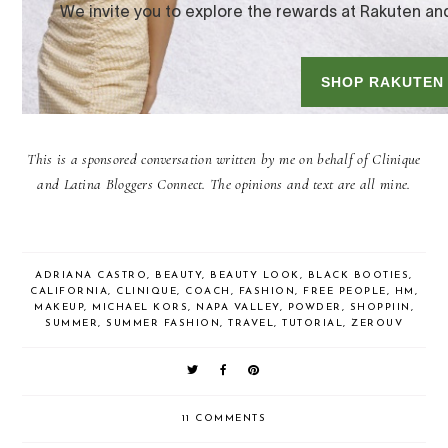
This is a sponsored conversation written by me on behalf of Clinique
and Latina Bloggers Connect. The opinions and text are all mine.
ADRIANA CASTRO
,
BEAUTY
,
BEAUTY LOOK
,
BLACK BOOTIES
,
CALIFORNIA
,
CLINIQUE
,
COACH
,
FASHION
,
FREE PEOPLE
,
HM
,
MAKEUP
,
MICHAEL KORS
,
NAPA VALLEY
,
POWDER
,
SHOPPIIN
,
SUMMER
,
SUMMER FASHION
,
TRAVEL
,
TUTORIAL
,
ZEROUV
11 COMMENTS