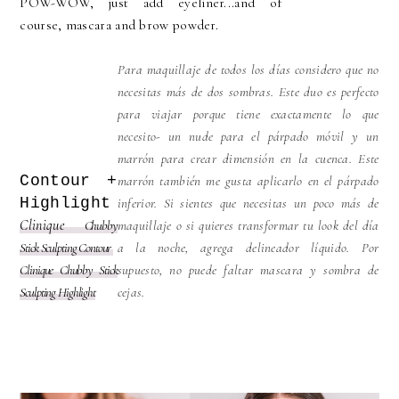
POW-WOW, just add eyeliner...and of
course, mascara and brow powder.
Para maquillaje de todos los días considero que no
necesitas más de dos sombras. Este duo es perfecto
para viajar porque tiene exactamente lo que
necesito- un nude para el párpado móvil y un
marrón para crear dimensión en la cuenca. Este
Contour +
marrón también me gusta aplicarlo en el párpado
Highlight
inferior. Si sientes que necesitas un poco más de
Clinique
Chubby
maquillaje o si quieres transformar tu look del día
Stick Sculpting Contour
a la noche, agrega delineador líquido. Por
Clinique Chubby Stick
supuesto, no puede faltar mascara y sombra de
Sculpting Highlight
cejas.