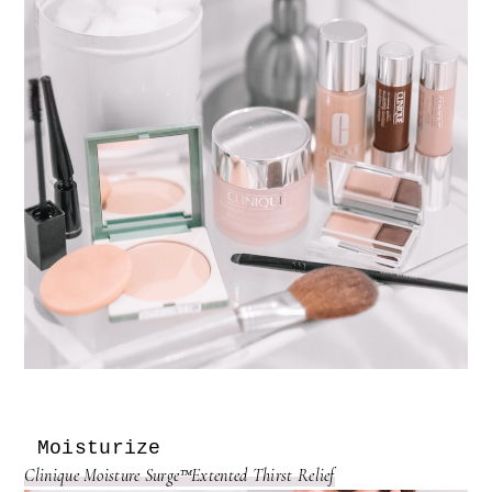
Moisturize
Clinique Moisture Surge
™
Extented Thirst Relief