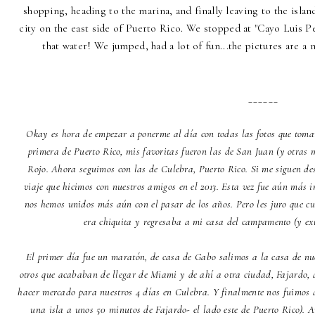
shopping, heading to the marina, and finally leaving to the islan
city on the east side of Puerto Rico. We stopped at "Cayo Luis P
that water! We jumped, had a lot of fun...the pictures are
______
Okay es hora de empezar a ponerme al día con todas las fotos que toma
primera de Puerto Rico, mis favoritas fueron
las de San Juan
(y otras 
Rojo
. Ahora seguimos con las de Culebra, Puerto Rico. Si me siguen de
viaje que hicimos con nuestros amigos en el 2013
. Esta vez fue aún más i
nos hemos unidos más aún con el pasar de los años. Pero les juro que c
era chiquita y regresaba a mi casa del campamento (y ex
El primer día fue un maratón, de casa de Gabo salimos a la casa de nue
otros que acababan de llegar de Miami y de ahí a otra ciudad, Fajardo,
hacer mercado para nuestros 4 días en Culebra. Y finalmente nos fuimos
una isla a unos 50 minutos de Fajardo- el lado este de Puerto Rico). 