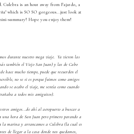
d. Culebra is an hour away from Fajardo, a
eña" which is SO SO gorgeous...just look at
 a mini-summary! Hope you enjoy them!
mos durante nuestro mega viaje. Ya vieron las
más también el
Viejo San Juan
) y las de
Cabo
sde hace mucho tiempo, puede que recuerden el
ncreíble, no se si es porque fuimos como amigos
uando se acabo el viaje, me sentía como cuando
trañaba a todos mis amiguitos).
stros amigos...de ahí al aeropuerto a buscar a
 a una hora de San Juan pero primero parando a
 a la marina y arrancamos a Culebra (la cual es
Antes de llegar a la casa donde nos quedamos,