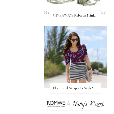
GIVEAWAY: Rebecca Minkoff Bag!
Floral and Stripes! + StyleMint GIVEAWAY!