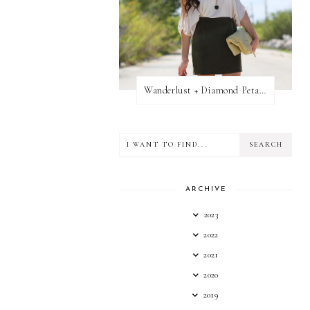
Wanderlust + Diamond Petal Giveaway
ARCHIVE
2023
2022
2021
2020
2019