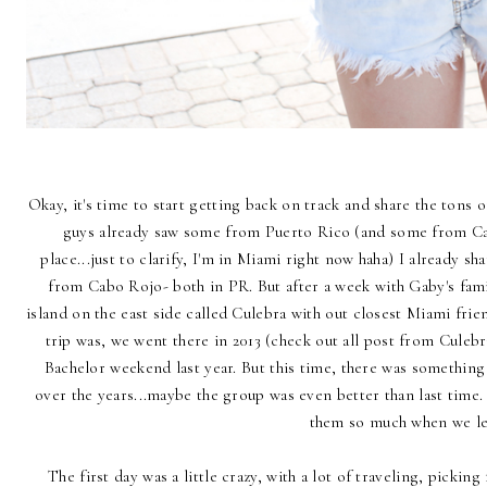
Okay, it's time to start getting back on track and share the tons o
guys already saw some from Puerto Rico (and some from Califo
place...just to clarify, I'm in Miami right now haha) I already s
from
Cabo Rojo
- both in PR. But after a week with Gaby's fam
island on the east side called Culebra with out closest Miami frie
trip was, we went there in 2013 (check out all post from
Culebr
Bachelor weekend last year. But this time, there was something
over the years...maybe the group was even better than last time.
them so much when we le
The first day was a little crazy, with a lot of traveling, picki