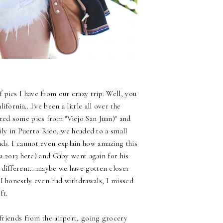
f pics I have from our crazy trip. Well, you
rnia...I've been a little all over the
hared some pics from "
Viejo San Juan
)" and
ily in Puerto Rico, we headed to a small
nd
s.
I cannot even explain how amazing this
a 2013
here) and Gaby went again for his
 different...maybe we have gotten closer
 I honestly even had withdrawals, I missed
ft.
ng friends from the airport, going grocery