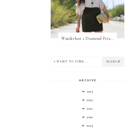
Wanderlust + Diamond Petal Giveaway
ARCHIVE
2023
2022
2021
2020
2019