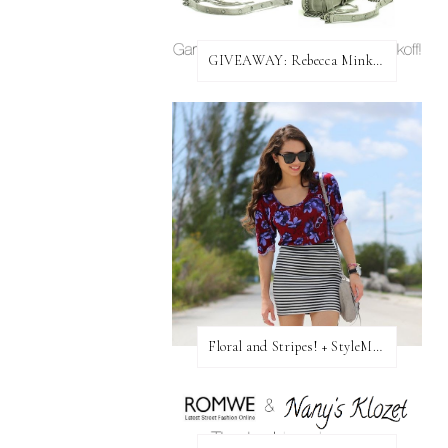
GIVEAWAY: Rebecca Minkoff Bag!
Floral and Stripes! + StyleMint GIVEAWAY!