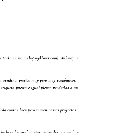
isitarla en
www.shopmyklozet.com
). Ahí voy a
y a vender a precios muy pero muy económicos.
etiqueta puesta e igual pienso venderlas a un
uedo contar bien pero vienen varios proyectos
o incluye los envíos internacionales que me han