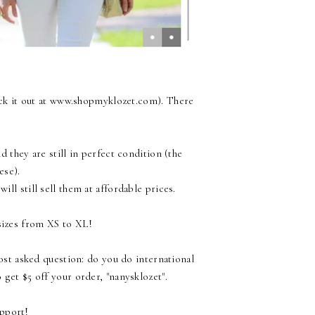
ck it out at
www.shopmyklozet.com
). There
:
d they are still in perfect condition (the
ese).
ll still sell them at affordable prices.
ll sizes from XS to XL!
most asked question: do you do international
 get $5 off your order, "nanysklozet".
upport!