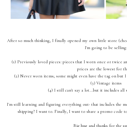
After so much thinking, I finally opened my own little store (che
I'm going to be selling
(1) Previously loved pieces: pieces that I worn once or twice an
prices are the lowest for th
(2) Never worn items; some might even have the tag on but I wi
(3) Vintage items
(4) I still can't say a lot...but it includes a
I'm still learning and figuring everything out- that includes the 
shipping? I want to. Finally, I want to share a promo code to
Big hug and thanks for the s