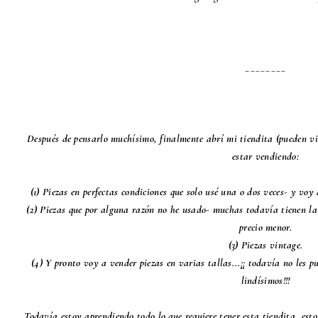
________
Después de pensarlo muchísimo, finalmente abrí mi tiendita (pueden v
estar vendiendo:
(1) Piezas en perfectas condiciones que solo usé una o dos veces- y vo
(2) Piezas que por alguna razón no he usado- muchas todavía tienen la 
precio menor.
(3) Piezas vintage.
(4) Y pronto voy a vender piezas en varias tallas...¡¡ todavía no les p
lindísimos!!!
Todavía estoy aprendiendo todo lo que requiere tener esta tiendita, est