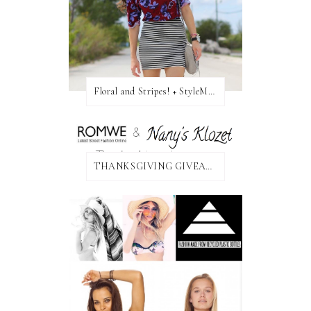
Floral and Stripes! + StyleMint GIVEAWAY!
THANKSGIVING GIVEAWAY!