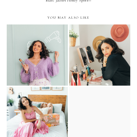
Marc Jacobs Honey Spots!!!
YOU MAY ALSO LIKE
My current favorite hair
New Vanity Essentials …
products!
with QVC
FabFitFun’s Spring 2021
Feed Your Hair, Feed Your
box- My Honest Review
Body