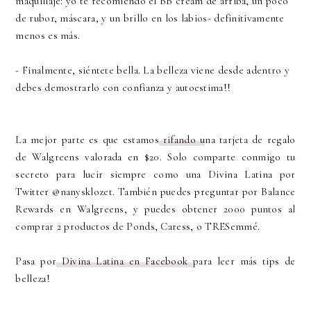
maquillaje: yo te recomiendo el BB cream de arriba, un poco
de rubor, máscara, y un brillo en los labios- definitivamente
menos es más.
- Finalmente, siéntete bella. La belleza viene desde adentro y
debes demostrarlo con confianza y autoestima!!
La mejor parte es que estamos
rifando u
na tarjeta de regalo
de Walgreens valorada en $20. Solo comparte conmigo tu
secreto para lucir siempre como una Divina Latina por
Twitter @nanysklozet. También puedes preguntar por Balance
Rewards en Walgreens, y puedes obtener 2000 puntos al
comprar 2 productos de Ponds, Caress, o TRESemmé.
Pasa por
Divina Latina en Facebook
para leer más tips de
belleza!