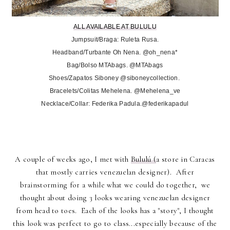
ALL AVAILABLE AT BULULU
Jumpsuit/Braga: Ruleta Rusa.
Headband/Turbante Oh Nena. @oh_nena*
Bag/Bolso MTAbags. @MTAbags
Shoes/Zapatos Siboney @siboneycollection.
Bracelets/Colitas Mehelena. @Mehelena_ve
Necklace/Collar: Federika Padula.@federikapadul
A couple of weeks ago, I met with
Bululú (
a store in Caracas
that mostly carries venezuelan designer). After
brainstorming for a while what we could do together, we
thought about doing 3 looks wearing venezuelan designer
from head to toes. Each of the looks has a "story", I thought
this look was perfect to go to class...especially because of the