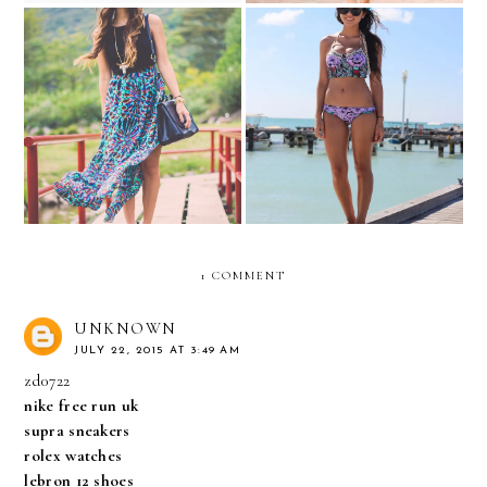
Just another day at the
Maxis in Merida!
beach...
1 COMMENT
UNKNOWN
JULY 22, 2015 AT 3:49 AM
zd0722
nike free run uk
supra sneakers
rolex watches
lebron 12 shoes