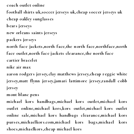
coach outlet online
football shirts uk,soccer jerseys uk,cheap soccer jerseys uk
cheap oakley sunglasses
bears jerseys
new orleans saints jerseys
packers jerseys
north face jackets,north face,the north face,northface,north
face outlet,north face jackets clearance,the north face
cartier bracelet
nike air max
aaron rodgers jersey,clay matthews jersey,cheap reggie white
jersey,matt flynn jersey,jamari lattimore jersey,randall cobb
jersey
mont blanc pens
michael kors handbags,michael kors outlet,michael kors
outlet online,michael kors,kors outlet,michael kors outlet
online sale,michael kors handbags clearance,michael kors
purses,michaelkors.com,michael kors bags,michael kors
shoes,michaelkors,cheap michael kors