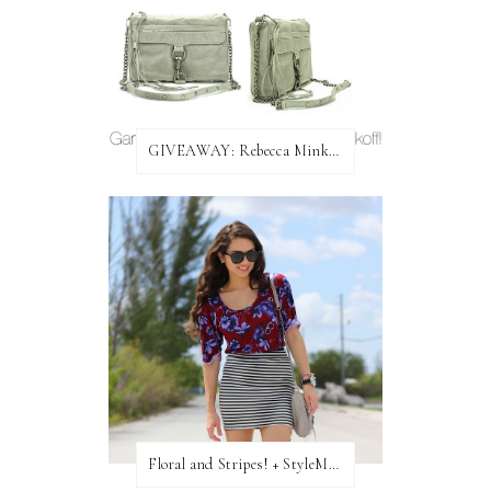
GIVEAWAY: Rebecca Minkoff Bag!
Floral and Stripes! + StyleMint GIVEAWAY!