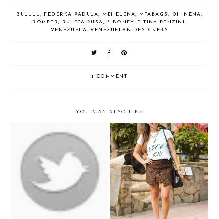
BULULU
,
FEDERKA PADULA
,
MEHELENA
,
MTABAGS
,
OH NENA
,
ROMPER
,
RULETA RUSA
,
SIBONEY
,
TITINA PENZINI
,
VENEZUELA
,
VENEZUELAN DESIGNERS
1 COMMENT
YOU MAY ALSO LIKE
"El Ritual" Aishop's Fashion
Animal print...
Film