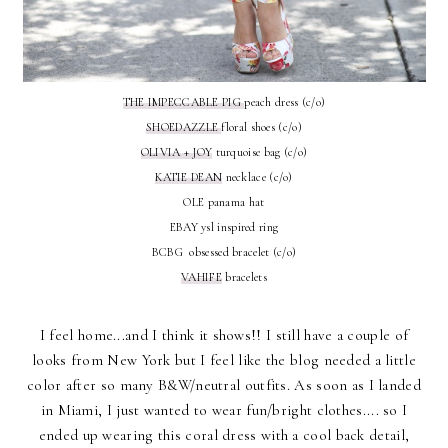
THE IMPECCABLE PIG
peach dress (c/o)
SHOEDAZZLE
floral shoes (c/o)
OLIVIA + JOY
turquoise bag (c/o)
KATIE DEAN
necklace (c/o)
OLE panama hat
EBAY ysl inspired ring
BCBG obsessed bracelet (c/o)
VAHIFE
bracelets
I feel home...and I think it shows!! I still have a couple of
looks from New York but I feel like the blog needed a little
color after so many B&W/neutral outfits. As soon as I landed
in Miami, I just wanted to wear fun/bright clothes.... so I
ended up wearing this coral dress with a cool back detail,