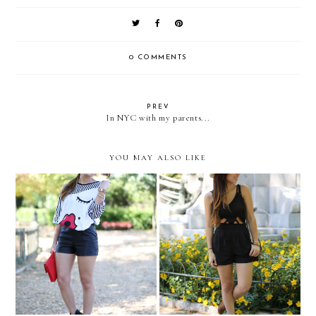
0 COMMENTS
PREV
In NYC with my parents...
YOU MAY ALSO LIKE
Lips and eyelashes
Spain. First stop: