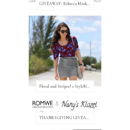
GIVEAWAY: Rebecca Minkoff Bag!
Floral and Stripes! + StyleMint GIVEAWAY!
THANKSGIVING GIVEAWAY!