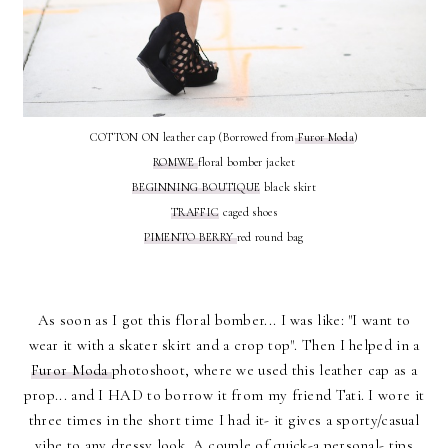
COTTON ON leather cap (Borrowed from
Furor Moda
)
ROMWE
floral bomber jacket
BEGINNING BOUTIQUE
black skirt
TRAFFIC
caged shoes
PIMENTO BERRY
red round bag
As soon as I got this floral bomber... I was like: "I want to
wear it with a skater skirt and a crop top". Then I helped in a
Furor Moda
photoshoot, where we used this leather cap as a
prop... and I HAD to borrow it from my friend Tati. I wore it
three times in the short time I had it- it gives a sporty/casual
vibe to any dressy look. A couple of quick-a personal- tips