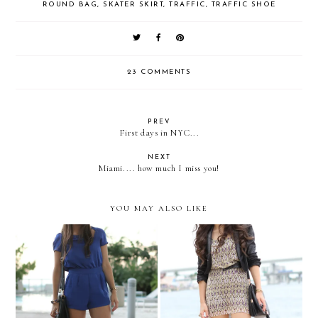
ROUND BAG
,
SKATER SKIRT
,
TRAFFIC
,
TRAFFIC SHOE
23 COMMENTS
PREV
First days in NYC...
NEXT
Miami.... how much I miss you!
YOU MAY ALSO LIKE
BIRTHDAY GIRL!
FALL-ified!