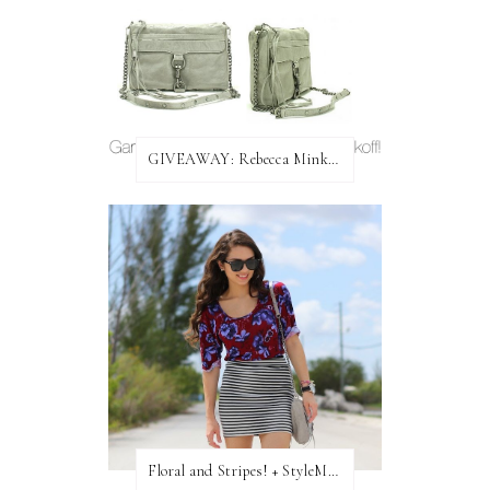
GIVEAWAY: Rebecca Minkoff Bag!
Floral and Stripes! + StyleMint GIVEAWAY!