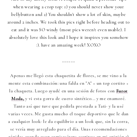
when wearing a crop top: 1) you should never show your
bellybutton and 2) You shouldn't show a lot of skin, maybe
around 2 inches. We took this pics right before heading out to
eat and it was SO windy (most pics weren't even usable). I
absolutely love this look and I hope it inspires you somehow
:). have an amazing week! XOXO
______
Apenas me llegó esta chaquetita de flores, se me vino a la
mente esta combinación: una falda en "A" + un top cortito +
la chaqueta. Luego ayudé en una sesión de fotos con
Furor
Moda,
y vi esta gorra de cuero sintético... y me enamoré.
Tanto así que tuve que pedirla prestada a Tati- y la usé
varias veces. Me gusta mucho el toque deportivo que le dan
a cualquier look- le da equilibrio a un look que, sin la corra,
se vería muy arreglado para el día. Unas recomendaciones
rápidas cuando usan camisas/tops cortitos: en mi opinión 1)