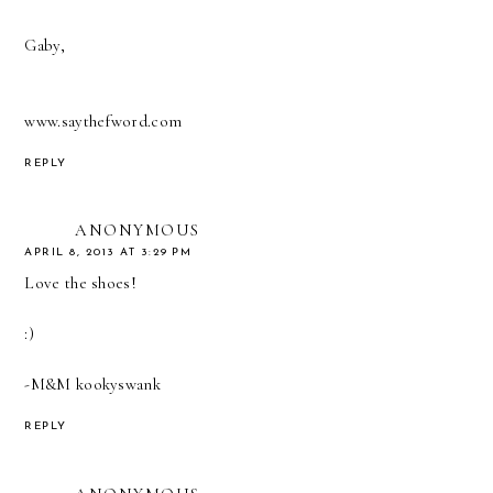
Gaby,
www.saythefword.com
REPLY
ANONYMOUS
APRIL 8, 2013 AT 3:29 PM
Love the shoes!
:)
-M&M kookyswank
REPLY