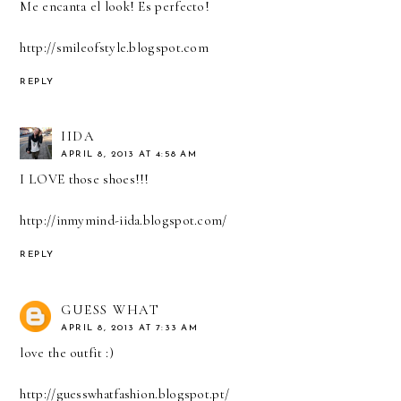
Me encanta el look! Es perfecto!
http://smileofstyle.blogspot.com
REPLY
IIDA
APRIL 8, 2013 AT 4:58 AM
I LOVE those shoes!!!
http://inmymind-iida.blogspot.com/
REPLY
GUESS WHAT
APRIL 8, 2013 AT 7:33 AM
love the outfit :)
http://guesswhatfashion.blogspot.pt/