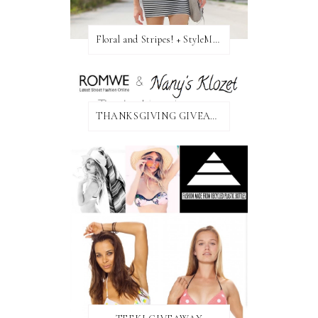
Floral and Stripes! + StyleMint GIVEAWAY!
THANKSGIVING GIVEAWAY!