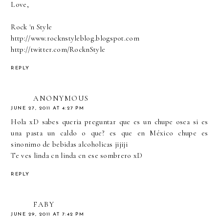
Love,
Rock 'n Style
http://www.rocknstyleblog.blogspot.com
http://twitter.com/RocknStyle
REPLY
ANONYMOUS
JUNE 27, 2011 AT 4:27 PM
Hola xD sabes queria preguntar que es un chupe osea si es
una pasta un caldo o que? es que en México chupe es
sinonimo de bebidas alcoholicas jijiji
Te ves linda cn linda cn ese sombrero xD
REPLY
FABY
JUNE 29, 2011 AT 7:42 PM