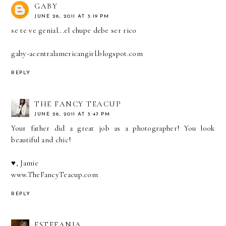
GABY
JUNE 26, 2011 AT 3:19 PM
se te ve genial...el chupe debe ser rico
gaby-acentralamericangirl.blogspot.com
REPLY
THE FANCY TEACUP
JUNE 26, 2011 AT 3:47 PM
Your father did a great job as a photographer! You look
beautiful and chic!
♥, Jamie
www.TheFancyTeacup.com
REPLY
ESTEFANIA