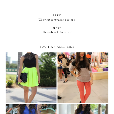
PREV
Wearing contrasting colors!
NEXT
Photo-booth Pictures!
YOU MAY ALSO LIKE
GAP styld.by
HIGHLIGHTER!
LOOKBOOK.nu