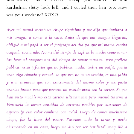
kardashian slutty look lol), and I curled their hair too. How
was your weekend? XOXO
Ayer mi mamá cocinó un chupe riquísimo y me dijo que invitara a
mis amigas a comer a la casa. Antes de que mis amigas llegaran,
obligué a mi papá a ser el fotógrafo del día ya que mi mamá estaba
ocupada cocinando. No me dió tiempo de explicarle mucho como tomar
las fotos ni tampoco nos dió tiempo de tomar muchas- pero prefiero
publicar estas 3 fotitos que no publicar nada. Sobre mi outfit, quería
usar algo cómodo y casual- lo que ven no es un vestido, es una falda
y una camiseta que son exactamente del mismo color y me gusta
usarlas juntas para que parezca un vestido maxi con la correa. Se que
han visto muchísimo esta cartera ultimamente pero intenté traerme a
Venezuela la menor cantidad de carteras posibles por cuestiones de
espacio (y este color combina con todo). Luego de comer muchísimo
chupe, fue la hora del postre. Pasamos toda la tarde y noche
chismeando en mi casa, luego me dió por ser "estilista": maquillé a