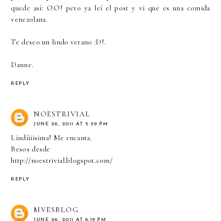
quede así: O.O! pero ya leí el post y vi que es una comida
venezolana.
Te deseo un lindo verano :D!.
Danne.
REPLY
NOESTRIVIAL
JUNE 26, 2011 AT 5:59 PM
Lindíiiisima! Me encanta.
Besos desde
http://noestrivial.blogspot.com/
REPLY
MVESBLOG
JUNE 26, 2011 AT 6:19 PM