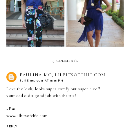
Belleza L'Oreal Dinner!
COSMOSPLASH 2012!
17 COMMENTS
PAULINA MO, LILBITSOFCHIC.COM
JUNE 26, 2011 AT 2:46 PM
Love the look, looks super comfy but super cute!!
your dad did a good job with the pix!
~Pau
www.lilbitsofchic.com
REPLY