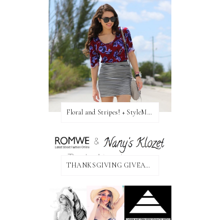
Floral and Stripes! + StyleMint GIVEAWAY!
THANKSGIVING GIVEAWAY!