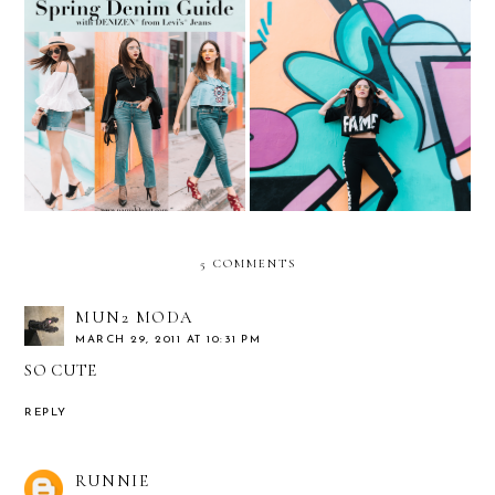
Spring Denim Guide…with
DENIZEN® from Levi’s®
Fame & Famous
Jeans
5 COMMENTS
MUN2 MODA
MARCH 29, 2011 AT 10:31 PM
SO CUTE
REPLY
RUNNIE