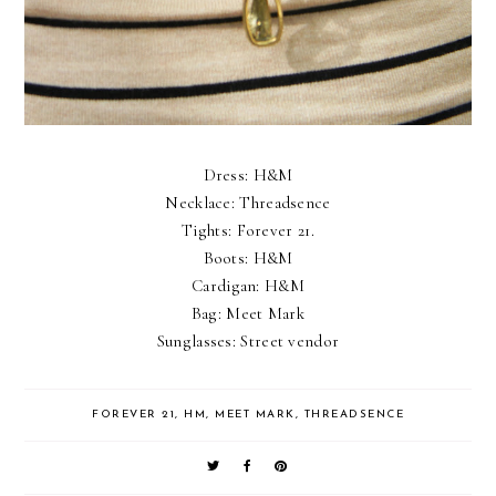
Dress: H&M
Necklace: Threadsence
Tights: Forever 21.
Boots: H&M
Cardigan: H&M
Bag: Meet Mark
Sunglasses: Street vendor
FOREVER 21
,
HM
,
MEET MARK
,
THREADSENCE