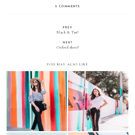
5 COMMENTS
PREV
Black & Tan!
NEXT
Oxford shoes!
YOU MAY ALSO LIKE
Learning to love my body
Lace-Up Jeans and Clear
again... Gingham + Slides
Aviators