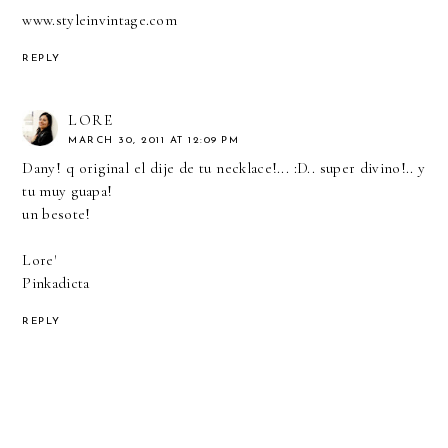
www.styleinvintage.com
REPLY
LORE
MARCH 30, 2011 AT 12:09 PM
Dany! q original el dije de tu necklace!... :D.. super divino!.. y
tu muy guapa!
un besote!
Lore'
Pinkadicta
REPLY