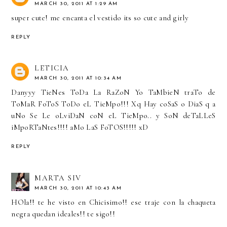
MARCH 30, 2011 AT 1:29 AM
super cute! me encanta el vestido its so cute and girly
REPLY
LETICIA
MARCH 30, 2011 AT 10:34 AM
Danyyy TieNes ToDa La RaZoN Yo TaMbieN traTo de
ToMaR FoToS ToDo eL TieMpo!!! Xq Hay coSaS o DiaS q a
uNo Se Le oLviDaN coN eL TieMpo.. y SoN deTaLLeS
iMpoRTaNtes!!!! aMo LaS FoTOS!!!!! xD
REPLY
MARTA SIV
MARCH 30, 2011 AT 10:43 AM
HOla!! te he visto en Chicisimo!! ese traje con la chaqueta
negra quedan ideales!! te sigo!!