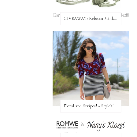
GIVEAWAY: Rebecca Minkoff Bag!
Floral and Stripes! + StyleMint GIVEAWAY!