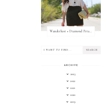
Wanderlust + Diamond Petal Giveaway
ARCHIVE
2023
2022
2021
2020
2019