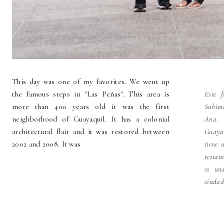
This day was one of my favorites. We went up
the famous steps in "Las Peñas". This area is
Este f
more than 400 years old it was the first
Subimo
neighborhood of Guayaquil. It has a colonial
Ana. 
architectural flair and it was restored between
Guaya
2002 and 2008. It was
tiene 
restau
es un
ciudad