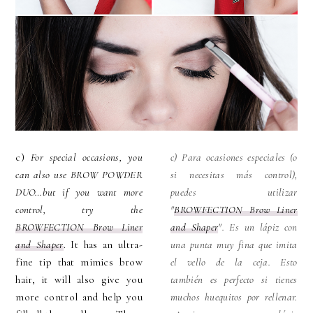
c)
For special occasions, you
c) Para ocasiones especiales (o
can also use BROW POWDER
si necesitas más control),
DUO…but if you want more
puedes utilizar
control, try the
"
BROWFECTION Brow Liner
BROWFECTION Brow Liner
and Shaper
"
. Es un
lápiz
con
and Shaper
. It has an ultra-
una punta muy fina que imita
fine tip that mimics brow
el vello de la ceja. Esto
hair, it will also give you
también es perfecto si tienes
more control and help you
muchos huequitos por rellenar.