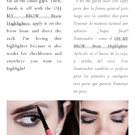
fill all the small gaps. Then,
A mi me gusta usar este lápiz
finish it off with the O
H
para dar la forma general pero
MY BROW Brow
luego uso la sombra duo para
Highlighter
; apply it on the
llenenar de manera natural por
brow bone and above the
adentro. ¿Toque final?
arch. I’m loving this
Iluminador - como el
OH MY
highlighter because it also
BROW Brow Highlighter
.
works for cheekbones and
Aplícalo en el hueso de la ceja,
anywhere you want to
y arriba del arco. Este
highlight!
iluminador también es perfecto
para los pómulos y cualquier
otra parte que quieras iluminar
un poco.