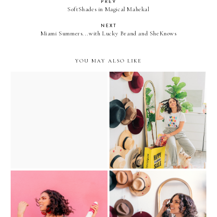
PREV
SoftShades in Magical Mahekal
NEXT
Miami Summers...with Lucky Brand and SheKnows
YOU MAY ALSO LIKE
Feed Your Hair, Feed Your
My Nordstrom Beauty
Body
Anniversary Sale picks
Non-wash HAIR
Curls ANYTIME