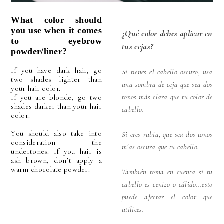
What color should
you use when it comes
¿Qué color debes aplicar en
to eyebrow
tus cejas?
powder/liner?
I
f you have dark hair, go
Si tienes el cabello oscuro, usa
two shades lighter than
una sombra de ceja que sea dos
your hair color.
tonos más clara que tu color de
If you are blonde, go two
shades darker than your hair
cabello.
color.
You should also take into
Si eres rubia, que sea dos tonos
consideration the
m´as oscura que tu cabello.
undertones. If you hair is
ash brown, don’t apply a
warm chocolate powder.
También toma en cuenta si tu
cabello es cenizo o cálido...esto
puede afectar el color que
utilices.