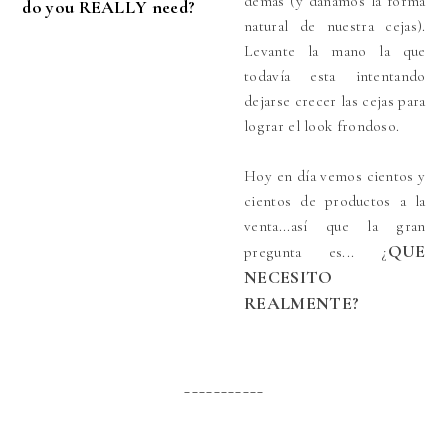
demás (y dañamos la forma
do you REALLY need?
natural de nuestra cejas).
Levante la mano la que
todavía esta intentando
dejarse crecer las cejas para
lograr el look frondoso.
Hoy en día vemos cientos y
cientos de productos a la
venta...así que la gran
QUE
pregunta es... ¿
NECESITO
REALMENTE?
___________