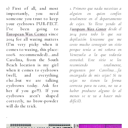
1)
First of all, and most
1. Primero que nada necesitas a
importantly, you need
alguien en quien confíes
someone you trust to keep
totalmente en el departamento
your eyebrows PUR-FECT.
de cejas. Yo llevo yendo al
I’ve been going to
E
uropean Wax Center
desde el
European Wax Center
since
2014 para todo lo que sea
2014 for all waxing matters
depilación (creanme que me
(I’m very picky when it
costo mucho conseguir un sitio
comes to waxing, this place:
porque tenía a mi señora en
100% recommended)….and
Venezuela a la que todavía
Carolina, from the South
extraño). Este sitio se los
Beach location is my girl
recomiendo totalmente,
when it comes to eyebrows
pregunten por Carolina...¡la
(well, and everything
encargada de mis cejas! Si tu
else..but we are talking
cejas no tienen la forma
eyebrows today. Ask for
correcta para tu cara, no va a
her if you go!!). If you
haber producto alguno (o al
eyebrows aren’t shaped
menos se te va a hacer más
correctly, no brow-powder
difícil).
will do the trick.
.