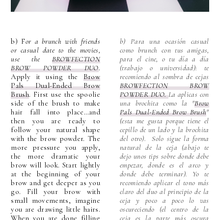
b) F
or a brunch with friends
b) Para una ocasión casual
or casual date to the movies,
como brunch con tus amigas,
use the
BROWFECTION
para el cine, o tu día a día
BROW POWDER DUO
.
(trabajo o universidad): te
Apply it using the
Brow
recomiendo al sombra de cejas
Pals Dual-Ended Brow
B
ROWFECTION BROW
Brush
. First use the spoolie
POWDER DUO.
La aplicas con
side of the brush to make
una brochita como la "
Brow
hair fall into place…and
Pals Dual-Ended Brow Brush
"
then you are ready to
(esta me gusta porque tiene el
follow your natural shape
cepillo de un lado y la brochita
with the brow powder. The
del otro). Solo sigue la forma
more pressure you apply,
natural de la ceja (abajo te
the more dramatic your
dejo unos tips sobre donde debe
brow will look. Start lightly
empezar, donde es el arco y
at the beginning of your
donde debe terminar). Yo te
brow and get deeper as you
recomiendo aplicar el tono más
go. Fill your brow with
claro del duo al principio de la
small movements, imagine
ceja y poco a poco lo vas
you are drawing little hairs.
oscureciendo (el centro de la
When you are done filling
ceja es la parte más oscura