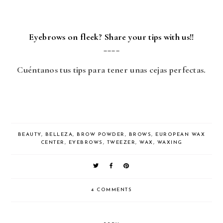
Eyebrows on fleek? Share your tips with us!!
____
Cuéntanos tus tips para tener unas cejas perfectas.
BEAUTY
,
BELLEZA
,
BROW POWDER
,
BROWS
,
EUROPEAN WAX
CENTER
,
EYEBROWS
,
TWEEZER
,
WAX
,
WAXING
4 COMMENTS