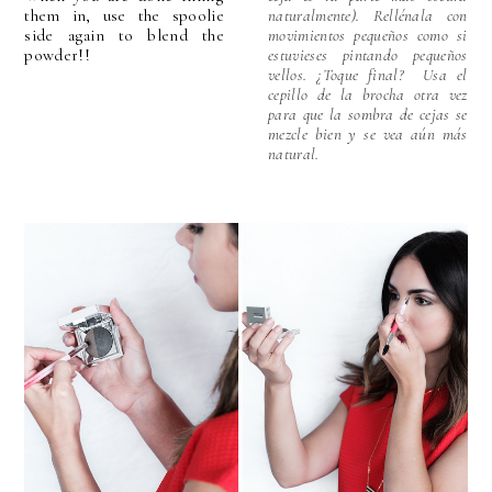
them in, use the spoolie
naturalmente). Rellénala con
side again to blend the
movimientos pequeños como si
powder!!
estuvieses pintando pequeños
vellos. ¿Toque final? Usa el
cepillo de la brocha otra vez
para que la sombra de cejas se
mezcle bien y se vea aún más
natural.