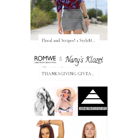
Floral and Stripes! + StyleMint GIVEAWAY!
THANKSGIVING GIVEAWAY!