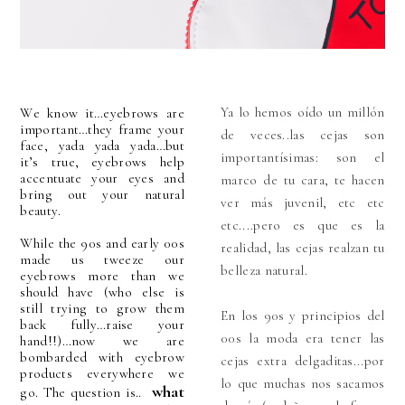
Ya lo hemos oído un millón
We know it…eyebrows are
important…they frame your
de veces..las cejas son
face, yada yada yada…but
importantísimas: son el
it’s true, eyebrows help
accentuate your eyes and
marco de tu cara, te hacen
bring out your natural
ver más juvenil, etc etc
beauty.
etc....pero es que es la
While the 90s and early 00s
realidad, las cejas realzan tu
made us tweeze our
belleza natural.
eyebrows more than we
should have (who else is
still trying to grow them
En los 90s y principios del
back fully…raise your
00s la moda era tener las
hand!!)…now we are
bombarded with eyebrow
cejas extra delgaditas...por
products everywhere we
lo que muchas nos sacamos
what
go. The question is..