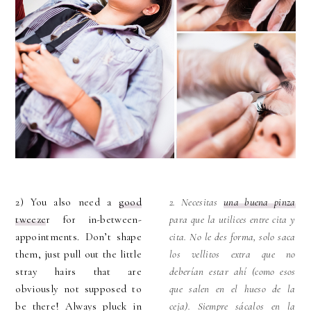
2) You also need a
good
2. Necesitas
una buena pinza
tweeze
r for in-between-
para que la utilices entre cita y
appointments. Don’t shape
cita. No le des forma, solo saca
them, just pull out the little
los vellitos extra que no
stray hairs that are
deberían estar ahí (como esos
obviously not supposed to
que salen en el hueso de la
be there! Always pluck in
ceja). Siempre sácalos en la