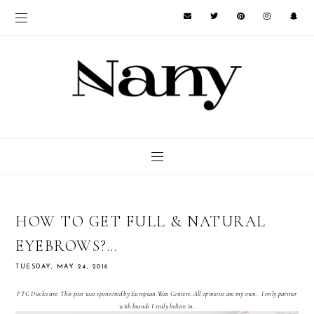
HOW TO GET FULL & NATURAL
EYEBROWS?…
TUESDAY, MAY 24, 2016
FTC Disclosure: This post was sponsored by European Wax Centers. All opinions are my own. I only partner
with brands I truly believe in.