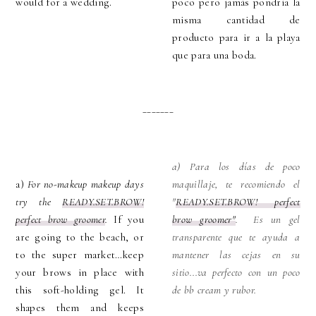
would for a wedding.
poco pero jamás pondría la
misma cantidad de
producto para ir a la playa
que para una boda.
_______
a) Para los días de poco
a)
For no-makeup makeup days
maquillaje, te recomiendo el
try the
READY.SET.BROW!
"
READY.SET.BROW! perfect
perfect brow groomer
.
If you
brow groomer"
.
Es un gel
are going to the beach, or
transparente que te ayuda a
to the super market…keep
mantener las cejas en su
your brows in place with
sitio...va perfecto con un poco
this soft-holding gel. It
de bb cream y rubor.
shapes them and keeps