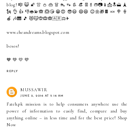
blog! 🎼 😺 🌠 👚 👛 👜 👗 👠 👡 👢 👒 👖💄👝📷📱📩🔝🗻 🗼
🗽 👌 👍 👎👄💫🙈 🙆😘 😁😍 😎😃 😄😆 😉🌼🎁🍫 🍬 🍭 🍦
🍎 🎶🎹 🎵 😻😽🙊🙉🙈🇦🇷⚖✈
www.cheandreams.blogspot.com
besos!
💙 💚 💛 💜
REPLY
MUSSAWIR
JUNE 2, 2016 AT 5:16 AM
Fateh.pk mission is to help consumers anywhere use the
power of information to easily find, compare and buy
anything online – in less time and for the best price!
Shop
Now