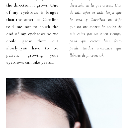
the direction it grows. One
dirección en la que crecen. Una
of my eyebrows is longer
de mis cejas es más larga que
than the other, so Carolina
la otra...y Carolina me dijo
told me not to touch the
que no me tocara la colita de
end of my eyebrows so we
mis cejas por un buen tiempo,
could grow them out
para que crezca bien (esto
slowly…you have to be
puede tardar años..así que
patient, growing your
llénate de paciencia).
eyebrows can take years…