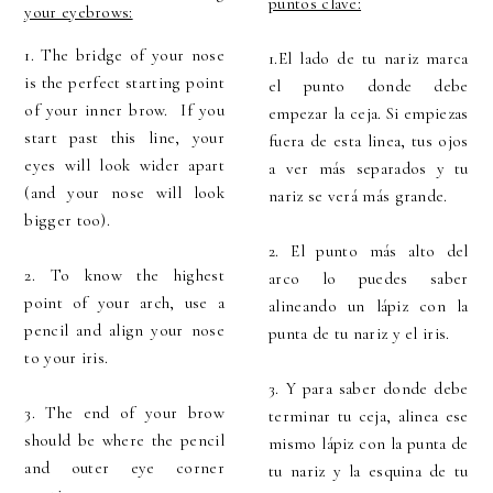
puntos clave:
your eyebrows:
1. The bridge of your nose
1.El lado de tu nariz marca
is the perfect starting point
el punto donde debe
of your inner brow. If you
empezar la ceja. Si empiezas
start past this line, your
fuera de esta linea, tus ojos
eyes will look wider apart
a ver más separados y tu
(and your nose will look
nariz se verá más grande.
bigger too).
2. El punto más alto del
2. To know the highest
arco lo puedes saber
point of your arch, use a
alineando un lápiz con la
pencil and align your nose
punta de tu nariz y el iris.
to your iris.
3. Y para saber donde debe
3. The end of your brow
terminar tu ceja, alinea ese
should be where the pencil
mismo lápiz con la punta de
and outer eye corner
tu nariz y la esquina de tu