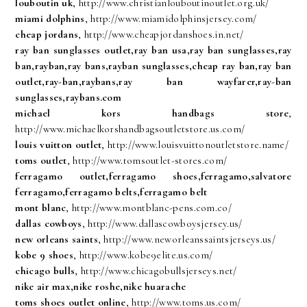
louboutin uk
, http://www.christianlouboutinoutlet.org.uk/
miami dolphins
, http://www.miamidolphinsjersey.com/
cheap jordans
, http://www.cheapjordanshoes.in.net/
ray ban sunglasses outlet,ray ban usa,ray ban sunglasses,ray
ban,rayban,ray bans,rayban sunglasses,cheap ray ban,ray ban
outlet,ray-ban,raybans,ray ban wayfarer,ray-ban
sunglasses,raybans.com
michael kors handbags store
,
http://www.michaelkorshandbagsoutletstore.us.com/
louis vuitton outlet
, http://www.louisvuittonoutletstore.name/
toms outlet
, http://www.tomsoutlet-stores.com/
ferragamo outlet,ferragamo shoes,ferragamo,salvatore
ferragamo,ferragamo belts,ferragamo belt
mont blanc
, http://www.montblanc-pens.com.co/
dallas cowboys
, http://www.dallascowboysjersey.us/
new orleans saints
, http://www.neworleanssaintsjerseys.us/
kobe 9 shoes
, http://www.kobe9elite.us.com/
chicago bulls
, http://www.chicagobullsjerseys.net/
nike air max,nike roshe,nike huarache
toms shoes outlet online
, http://www.toms.us.com/