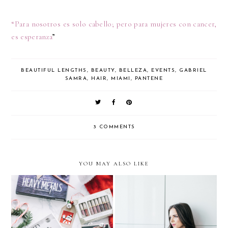
“Para nosotros es solo cabello; pero para mujeres con cancer,
es esperanza
”
BEAUTIFUL LENGTHS
,
BEAUTY
,
BELLEZA
,
EVENTS
,
GABRIEL
SAMRA
,
HAIR
,
MIAMI
,
PANTENE
3 COMMENTS
YOU MAY ALSO LIKE
Holiday Makeup Looks
with METALLICS &
HOLIDAY GIFT IDEA: