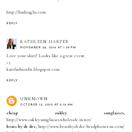
http://hashtagliz.com
REPLY
KATHLEEN HARPER
NOVEMBER 28, 2014 AT 1:39 PM
Love your skirt! Looks like a great event.
<3
katsfashionfix.blogspot.com
REPLY
UNKNOWN
OCTOBER 12, 2015 AT 2:18 AM
cheap oakley sunglasses
,
http://www.oakleysunglasseswholesale.in.net/
beats by dr dre
, http://www.beatsbydrdre-headphones.us.com/