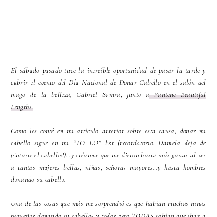
El sábado pasado tuve la increíble oportunidad de pasar la tarde y
cubrir el evento del Día Nacional de Donar Cabello en el salón del
mago de la belleza, Gabriel Samra, junto a
Pantene Beautiful
Lengths.
Como les conté en mi artículo anterior sobre esta causa, donar mi
cabello sigue en mi “TO DO” list (recordatorio: Daniela deja de
pintarte el cabello!!)…y créanme que me dieron hasta más ganas al ver
a tantas mujeres bellas, niñas, señoras mayores…y hasta hombres
donando su cabello.
Una de las cosas que más me sorprendió es que habían muchas niñas
pequeñas donando su cabello- y todas pero TODAS sabían que iban a