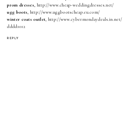
prom dresses
, http://www.cheap-weddingdresses.net/
ugg boots
, http://www.uggbootscheap.eu.com/
winter coats outlet
, http://www.cybermondaydeals.in.net/
dddd1012
REPLY