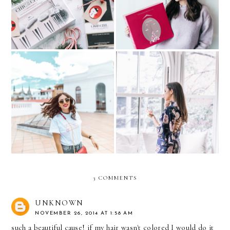
Holiday Gifts.. with Ulta
The perfect beauty set
Beauty
Sharing my “Hair Journey”
Fragrance Beauty Ritual
with Herbal Essences
3 COMMENTS
UNKNOWN
NOVEMBER 26, 2014 AT 1:58 AM
such a beautiful cause! if my hair wasn't colored I would do it