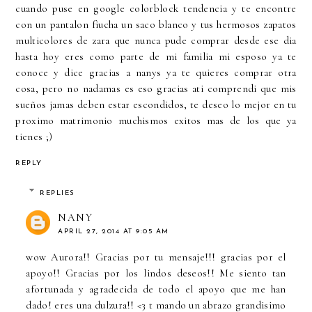
cuando puse en google colorblock tendencia y te encontre
con un pantalon fiucha un saco blanco y tus hermosos zapatos
multicolores de zara que nunca pude comprar desde ese dia
hasta hoy eres como parte de mi familia mi esposo ya te
conoce y dice gracias a nanys ya te quieres comprar otra
cosa, pero no nadamas es eso gracias ati comprendi que mis
sueños jamas deben estar escondidos, te deseo lo mejor en tu
proximo matrimonio muchismos exitos mas de los que ya
tienes ;)
REPLY
REPLIES
NANY
APRIL 27, 2014 AT 9:05 AM
wow Aurora!! Gracias por tu mensaje!!! gracias por el
apoyo!! Gracias por los lindos deseos!! Me siento tan
afortunada y agradecida de todo el apoyo que me han
dado! eres una dulzura!! <3 t mando un abrazo grandisimo