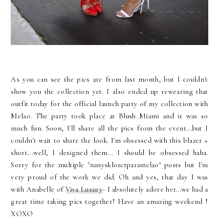
As you can see the pics are from last month, but I couldn't
show you the collection yet. I also ended up rewearing that
outfit today for the official launch party of my collection with
Melao. The party took place at Blush Miami and it was so
much fun. Soon, I'll share all the pics from the event...but I
couldn't wait to share the look. I'm obsessed with this blazer +
short...well, I designed them... I should be obsessed haha.
Sorry for the multiple "nanysklozetparamelao" posts but I'm
very proud of the work we did. Oh and yes, that day I was
with Anabelle of
Viva Luxury
- I absolutely adore her...we had a
great time taking pics together! Have an amazing weekend !
XOXO