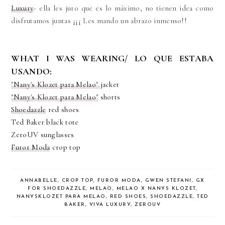
Luxury
- ella les juro que es lo máximo, no tienen idea como
disfrutamos juntas ¡¡¡ Les mando un abrazo inmenso!!
WHAT I WAS WEARING/ LO QUE ESTABA
USANDO:
"Nany's Klozet para Melao"
jacket
"Nany's Klozet para Melao"
shorts
Shoedazzle
red shoes
Ted Baker black tote
ZeroUV sunglasses
Furor Moda
crop top
ANNABELLE
,
CROP TOP
,
FUROR MODA
,
GWEN STEFANI
,
GX
FOR SHOEDAZZLE
,
MELAO
,
MELAO X NANYS KLOZET
,
NANYSKLOZET PARA MELAO
,
RED SHOES
,
SHOEDAZZLE
,
TED
BAKER
,
VIVA LUXURY
,
ZEROUV