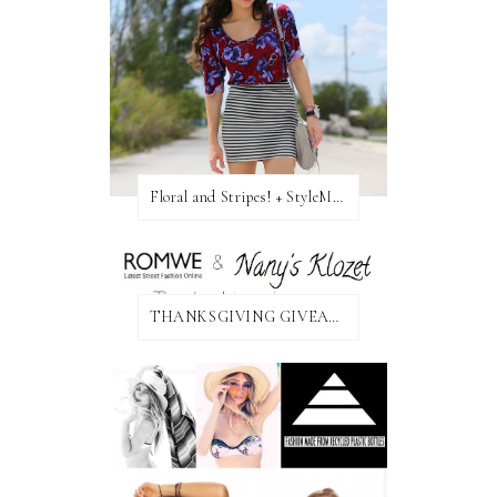
Floral and Stripes! + StyleMint GIVEAWAY!
THANKSGIVING GIVEAWAY!