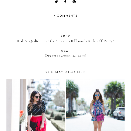
7 COMMENTS
PREV
Red & Quilted... at the "Premios Billboards Kick Off Party"
NEXT
Dream it...wish it...do it!
YOU MAY ALSO LIKE
6 SHORE ROAD - Swim
Inspired by @MinnieStyle
Week 2015