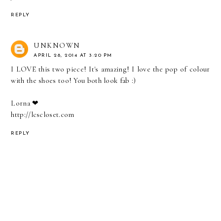
REPLY
UNKNOWN
APRIL 28, 2014 AT 3:20 PM
I LOVE this two piece! It's amazing! I love the pop of colour
with the shoes too! You both look fab :)
Lorna ❤
http://lcscloset.com
REPLY