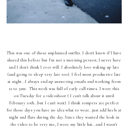
This was one of those unplanned outfits. I don't know if I have
shared this before but I'm not a morning person..I never have
and I don't think I ever will. I absolutely love waking up late
(and going to sleep very late too). I feel most productive late
at night...I always end up answering emails and working from
12 to 3am. This week was full of early call-times. I wore this
on Tuesday for a videoshoot ( I can't talk about it until
February 10th...but I can't wait). I think rompers are perfect
for those days you have no idea what to wear...just add heels at
night and flats during the day. Since they wanted the look in
the video to be very me, I wore my little hat...and I wasn't