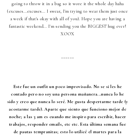
going to throw it in a bag so it wore it the whole day haha
(excuses...excuses... I swear, I'm trying to wear them just once
a week if that's okay with all of you). Hope you are having a
fantastic weekend... I'm sending you the BIGGEST hug ever!
XOOX
______
Este fue un outfit un poco improvisado. No se si les he
contado pero no soy una persona mañanera...nunca lo he
sido y creo que nunca lo seré. Me gusta despertarme tarde (y
acostarme tarde). Aparte que siento que funciono mejor de
noche; a las 3 am es cuando me inspiro para escribir, hacer
trabajos, responder emails, etc etc. Esta última semana fue
de pautas tempranitas; esto lo utilicé el martes para la