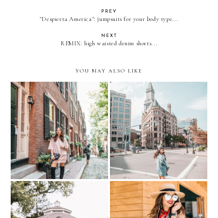
PREV
"Despierta America": jumpsuits for your body type...
NEXT
REMIX: high waisted denim shorts...
YOU MAY ALSO LIKE
Exploring Boston. Acorn
Exploring Boston.
Street
Aquarium + North End