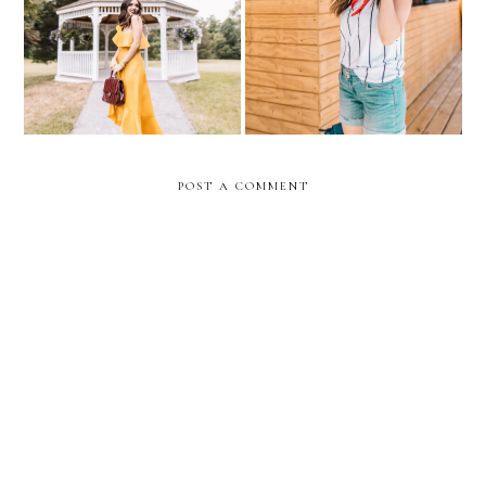
Almost-FALL wedding in
DENIZEN® From Levi’s®
mustard and burgundy
Jeans Take Over JAMAICA
POST A COMMENT