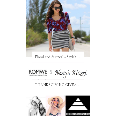
Floral and Stripes! + StyleMint GIVEAWAY!
THANKSGIVING GIVEAWAY!