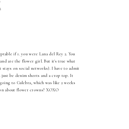
s
g
ptable if 1. you were Lana del Rey 2. You
d are the flower girl. But it's true what
 stays on social networks). I have to admit
 just be denim shorts and a crop top. It
e going to Culebra, which was like 2 weeks
inion about flower crowns? XOXO