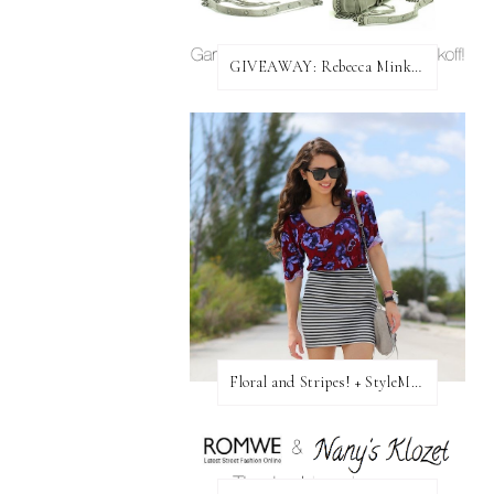
GIVEAWAY: Rebecca Minkoff Bag!
Floral and Stripes! + StyleMint GIVEAWAY!