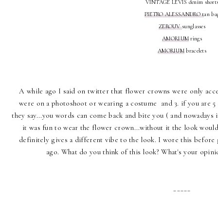
VINTAGE LEVIS denim short
PIETRO ALESSANDRO t
an ba
ZEROUV
sunglasses
AMORIUM
rings
AMORIUM
bracelets
A while ago I said on twitter that flower crowns were only acce
were on a photoshoot or wearing a costume and 3. if you are 5 an
they say...you words can come back and bite you ( and nowadays it
it was fun to wear the flower crown...without it the look would
definitely gives a different vibe to the look. I wore this befor
ago. What do you think of this look? What's your op
_____