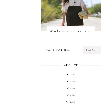
Wanderlust + Diamond Petal Giveaway
ARCHIVE
2023
2022
2021
2020
2019