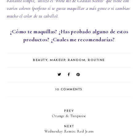
bastante simple, utilizó el "brow kit de Coastal Scents" que viene con
varios colores (perfecto si te gusta maquillar a más gente o si cambias
mucho el color de tu cabello).
¿Cómo te maquillas? ¿Has probado alguno de estos
productos? ¿Cuales me recomendarías?
BEAUTY
,
MAKEUP
,
RANDOM
,
ROUTINE
10 COMMENTS
PREV
Orange & Turquoise
NEXT
Wednesday Remix: Red Jeans