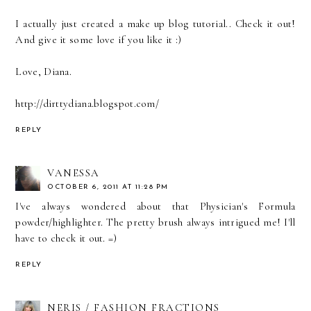
I actually just created a make up blog tutorial.. Check it out!
And give it some love if you like it :)
Love, Diana.
http://dirttydiana.blogspot.com/
REPLY
VANESSA
OCTOBER 6, 2011 AT 11:28 PM
I've always wondered about that Physician's Formula
powder/highlighter. The pretty brush always intrigued me! I'll
have to check it out. =)
REPLY
NERIS / FASHION FRACTIONS