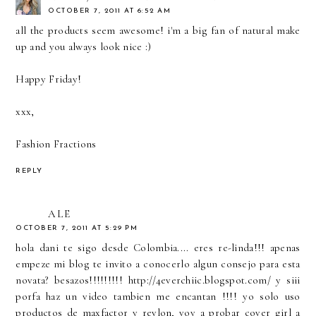
OCTOBER 7, 2011 AT 6:52 AM
all the products seem awesome! i'm a big fan of natural make
up and you always look nice :)
Happy Friday!
xxx,
Fashion Fractions
REPLY
ALE
OCTOBER 7, 2011 AT 5:29 PM
hola dani te sigo desde Colombia.... eres re-linda!!! apenas
empeze mi blog te invito a conocerlo algun consejo para esta
novata? besazos!!!!!!!!! http://4everchiic.blogspot.com/ y siii
porfa haz un video tambien me encantan !!!! yo solo uso
productos de maxfactor y revlon, voy a probar cover girl a