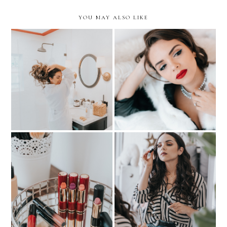
YOU MAY ALSO LIKE
BUSINESS OF
Hair Rescue- anytime
BLOGGING: Behind the
anywhere!
Scenes of a Beauty
Campaign
BEAUTY: My Lip
The Secret to Long and
Wardrobe
Healthy Lashes