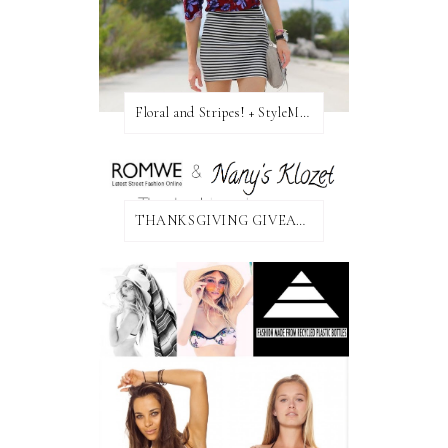
Floral and Stripes! + StyleMint GIVEAWAY!
THANKSGIVING GIVEAWAY!