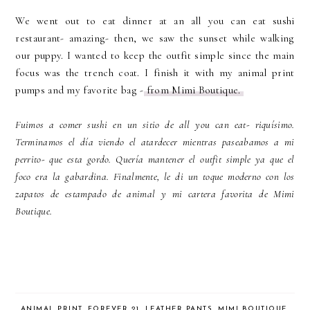
We went out to eat dinner at an all you can eat sushi
restaurant- amazing- then, we saw the sunset while walking
our puppy. I wanted to keep the outfit simple since the main
focus was the trench coat. I finish it with my animal print
pumps and my favorite bag -
from Mimi Boutique.
Fuimos a comer sushi en un sitio de all you can eat- riquísimo.
Terminamos el día viendo el atardecer mientras paseabamos a mi
perrito- que esta gordo. Quería mantener el outfit simple ya que el
foco era la gabardina. Finalmente, le di un toque moderno con los
zapatos de estampado de animal y mi cartera favorita de Mimi
Boutique.
ANIMAL PRINT
,
FOREVER 21
,
LEATHER PANTS
,
MIMI BOUTIQUE
,