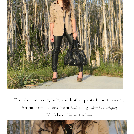
Trench coat, shirt, belt, and leather pants from
Forever 21
;
Animal print shoes from
Aldo
; Bag,
Mimi Boutique
;
Necklace,
Torrid Fashion