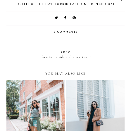
OUTFIT OF THE DAY
,
TORRID FASHION
,
TRENCH COAT
5 COMMENTS
PREV
Bohemian braids and a maxi skirt!
YOU MAY ALSO LIKE
10 WAYS TO
Long-Lost-Files from
#BECOMFYDENT THIS
BOSTON this SUMMER
FALL/WINTER