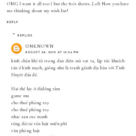
OMG I want it all too ( but the 80's shorts..Lol) Now you have
me thinking about my wish list!
REPLY
REPLIES
UNKNOWN
AUGUST 28, 2015 AT 10:24 PM
kinh chân khí từ trong đan điền mà vọt ra, lập tức khuếch
tán ở kinh mạch, giống như là tranh giành địa bàn với Tinh
Huyết đấu đế.
Hai thế lực ở đá
đồng tâm
game mu
cho thuê phòng trọ
cho thuê phòng trọ
nhac san cuc manh
tổng đài tư vấn luật miễn phí
văn phòng luật