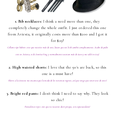
1. Bib necklaces:
I think a need more than one, they
completely change the whole outfit. I just ordered this one
from Aviesta; it originally costs more than $200 and I got it
for $29!
Collares tipo babero: creo que necesito más de uno, hacen que un look cambie completamente. Acabo de pedir
este en Aviesta, es de Amrita Sing y normalmente cuestan más de $200 y me salió en $29!
2. High waisted shorts:
I love that the 90's are back, so this
one is a must have!
Shorts a la cintura: me encanta que la moda de los noventas regreso, así que tengo que tener uno de estos!
3. Bright red pants:
I don't think I need to say why. They look
so chic!
Pantalones rojos: creo que no necesito decir porque, son espectaculares!