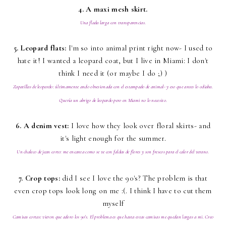
4. A maxi mesh skirt.
Una flada larga con transparencias.
5. Leopard flats:
I'm so into animal print right now- I used to
hate it! I wanted a leopard coat, but I live in Miami: I don't
think I need it (or maybe I do ;) )
Zapatillas de leopardo: últimamente ando obsesionada con el estampado de animal- y eso que antes lo odiaba.
Quería un abrigo de leopardo pero en Miami no lo necesito.
6. A denim vest:
I love how they look over floral skirts- and
it's light enough for the summer.
Un chaleco de jean corto: me encanta como se ve con faldas de flores y son frescos para el calor del verano.
7. Crop tops:
did I see I love the 90's? The problem is that
even crop tops look long on me :(. I think I have to cut them
myself
Camisas cortas: vieron que adoro los 90's. El problema es que hasta estas camisas me quedan largas a mi. Creo