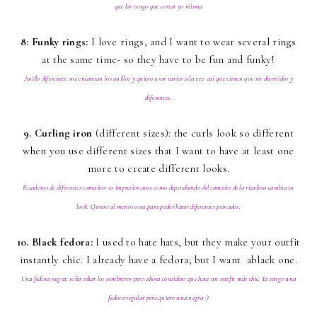
que las tengo que cortar yo misma
8: Funky rings:
I love rings, and I want to wear several rings
at the same time- so they have to be fun and funky!
Anillo diferentes: me encantan los anillos y quiero usar varios a la vez- así que tienen que ser divertidos y
diferentes.
9. Curling iron
(different sizes): the curls look so different
when you use different sizes that I want to have at least one
more to create different looks.
Rizadoras de diferentes tamaños: es impresionante como dependiendo del tamaño de la rizadora cambia tu
look. Quiero al menos otra para poder hacer diferentes peinados.
10. Black fedora:
I used to hate hats, but they make your outfit
instantly chic. I already have a fedora; but I want ablack one.
Una fedora negra: solía odiar los sombreros pero ahora considero que hace un outfit más chic. Ya tengo una
fedora regular pero quiero una negra :)