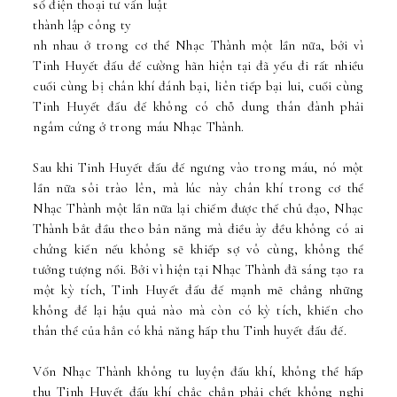
số điện thoại tư vấn luật
thành lập công ty
nh nhau ở trong cơ thể Nhạc Thành một lần nữa, bởi vì
Tinh Huyết đấu đế cường hãn hiện tại đã yếu đi rất nhiều
cuối cùng bị chân khí đánh bại, liên tiếp bại lui, cuối cùng
Tinh Huyết đấu đế không có chỗ dung thân đành phải
ngâm cứng ở trong máu Nhạc Thành.
Sau khi Tinh Huyết đấu đế ngưng vào trong máu, nó một
lần nữa sôi trào lên, mà lúc này chân khí trong cơ thể
Nhạc Thành một lần nữa lại chiếm được thế chủ đạo, Nhạc
Thành bắt đầu theo bản năng mà điều ày đều không có ai
chứng kiến nếu không sẽ khiếp sợ vô cùng, không thể
tưởng tượng nổi. Bởi vì hiện tại Nhạc Thành đã sáng tạo ra
một kỳ tích, Tinh Huyết đấu đế mạnh mẽ chẳng những
không để lại hậu quả nào mà còn có kỳ tích, khiến cho
thân thể của hắn có khả năng hấp thu Tinh huyết đấu đế.
Vốn Nhạc Thành không tu luyện đấu khí, không thể hấp
thu Tinh Huyết đấu khí chắc chắn phải chết không nghi