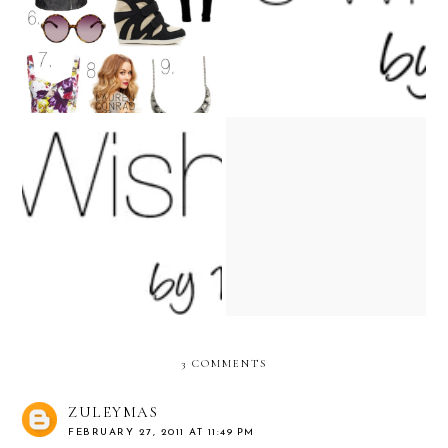
September's wishlist
September's wishlist
July's Wishlist
May's Wishlist
3 COMMENTS
ZULEYMAS
FEBRUARY 27, 2011 AT 11:49 PM