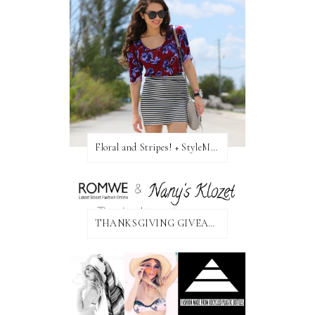
Floral and Stripes! + StyleMint GIVEAWAY!
THANKSGIVING GIVEAWAY!