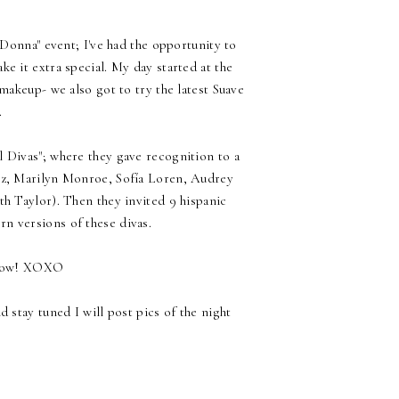
onna" event; I've had the opportunity to
ake it extra special. My day started at the
keup- we also got to try the latest Suave
.
l Divas"; where they gave recognition to a
iz, Marilyn Monroe, Sofía Loren, Audrey
 Taylor). Then they invited 9 hispanic
n versions of these divas.
 show! XOXO
 stay tuned I will post pics of the night