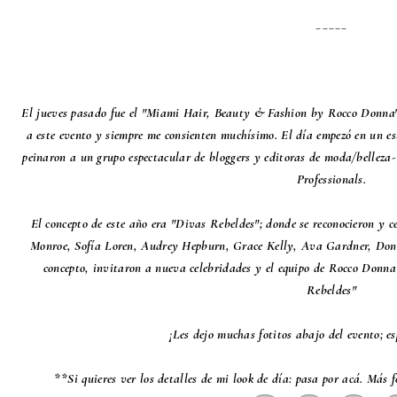
_____
El jueves pasado fue el "Miami Hair, Beauty & Fashion by Rocco Donna";
a este evento y siempre me consienten muchísimo. El día empezó en un
peinaron a un grupo espectacular de bloggers y editoras de moda/belleza
Professionals.
El concepto de este año era "Divas Rebeldes"; donde se reconocieron y 
Monroe, Sofía Loren, Audrey Hepburn, Grace Kelly, Ava Gardner, Don
concepto, invitaron a nueva celebridades y el equipo de Rocco Donn
Rebeldes"
¡Les dejo muchas fotitos abajo del evento; es
**Si quieres ver los detalles de mi look de día: pasa por acá. Más f