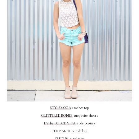
STYLEMOCA
crochet top
GLITTERED BONES
turquoise shorts
DV by DOLCE VITA
nude booties
TED BAKER purple bag
ZEROUV
sunglasses