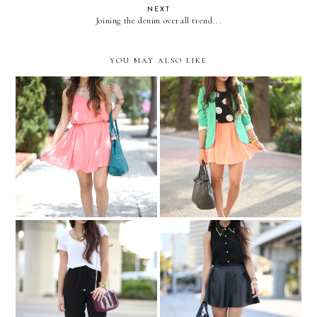
NEXT
Joining the denim overall trend...
YOU MAY ALSO LIKE
Feeling like my Miami-
Big dots...and colors!
self...
Naughty Monkey Summer
OBSESSED...
Preview Party