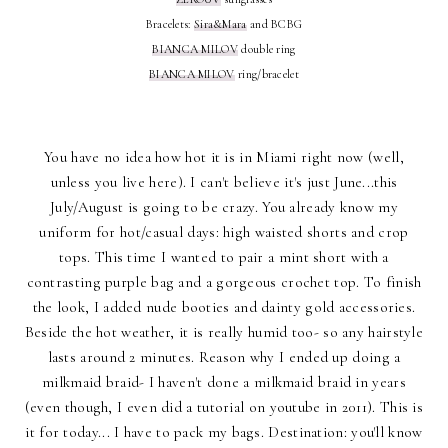
Bracelets:
Sira&Mara
and BCBG
BIANCA MILOV
double ring
BIANCA MILOV
ring/bracelet
You have no idea how hot it is in Miami right now (well,
unless you live here). I can't believe it's just June...this
July/August is going to be crazy. You already know my
uniform for hot/casual days: high waisted shorts and crop
tops. This time I wanted to pair a mint short with a
contrasting purple bag and a gorgeous crochet top. To finish
the look, I added nude booties and dainty gold accessories.
Beside the hot weather, it is really humid too- so any hairstyle
lasts around 2 minutes. Reason why I ended up doing a
milkmaid braid- I haven't done a milkmaid braid in years
(even though, I even did a tutorial on youtube in 2011). This is
it for today... I have to pack my bags. Destination: you'll know