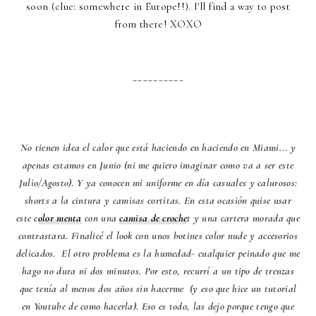
soon (clue: somewhere in Europe!!). I'll find a way to post
from there! XOXO
__________
No tienen idea el calor que está haciendo en haciendo en Miami... y
apenas estamos en Junio (ni me quiero imaginar como va a ser este
Julio/Agosto). Y ya conocen mi uniforme en día casuales y calurosos:
shorts a la cintura y camisas cortitas. En esta ocasión quise usar
este c
olor menta
con una
camisa de croche
t y una cartera morada que
contrastara. Finalicé el look con unos botines color nude y accesorios
delicados. El otro problema es la humedad- cualquier peinado que me
hago no dura ni dos minutos. Por esto, recurrí a un tipo de trenzas
que tenía al menos dos años sin hacerme (y eso que hice un tutorial
en Youtube de como hacerla). Eso es todo, las dejo porque tengo que