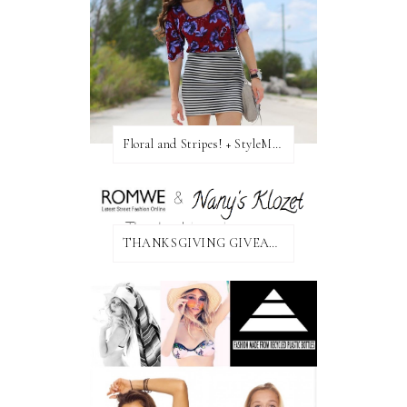
Floral and Stripes! + StyleMint GIVEAWAY!
THANKSGIVING GIVEAWAY!