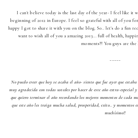
I can't believe today is the last day of the year- I feel like it
beginning of 2012 in Europe. I feel so grateful with all of you fo
happy I got to share it with you on the blog. So.. let's do a fun rec
want to wish all of you a amazing 2013... full of health, happ
moments!! You guys are the 
_____
No puedo creer que hoy se acaba el año- siento que fue ayer que estaba 
muy agradecida con todas ustedes por hacer de este año extra-especial
que quiero terminar el año recordando los mejores momentos de cada mes
que este año les traiga mucha salud, prosperidad, exito.. y momentos es
muchísimo!!