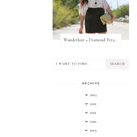
Wanderlust + Diamond Petal Giveaway
ARCHIVE
2023
2022
2021
2020
2019