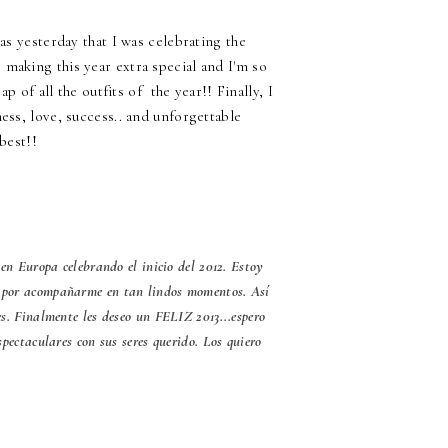
 was yesterday that I was celebrating the
r making this year extra special and I'm so
ap of all the outfits of the year!! Finally, I
iness, love, success.. and unforgettable
best!!
en Europa celebrando el inicio del 2012. Estoy
 y por acompañarme en tan lindos momentos. Así
. Finalmente les deseo un FELIZ 2013...espero
pectaculares con sus seres querido. Los quiero