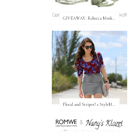
GIVEAWAY: Rebecca Minkoff Bag!
Floral and Stripes! + StyleMint GIVEAWAY!