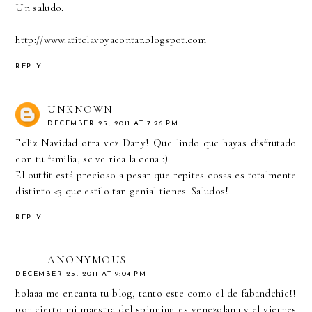
Un saludo.
http://www.atitelavoyacontar.blogspot.com
REPLY
UNKNOWN
DECEMBER 25, 2011 AT 7:26 PM
Feliz Navidad otra vez Dany! Que lindo que hayas disfrutado
con tu familia, se ve rica la cena :)
El outfit está precioso a pesar que repites cosas es totalmente
distinto <3 que estilo tan genial tienes. Saludos!
REPLY
ANONYMOUS
DECEMBER 25, 2011 AT 9:04 PM
holaaa me encanta tu blog, tanto este como el de fabandchic!!
por cierto mi maestra del spinning es venezolana y el viernes