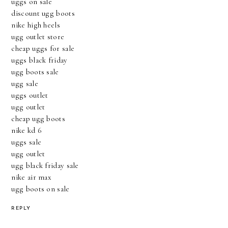
uggs on sale
discount ugg boots
nike high heels
ugg outlet store
cheap uggs for sale
uggs black friday
ugg boots sale
ugg sale
uggs outlet
ugg outlet
cheap ugg boots
nike kd 6
uggs sale
ugg outlet
ugg black friday sale
nike air max
ugg boots on sale
REPLY