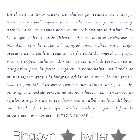
En el outfit anterior estrené este chaleco por primera vez y abriga
tanto que no pude esperar para usarlo otra vez- y aunque estoy
usando hasta las mismas botas es un look totalmente distinto. Esto
fue lo que utilicé el 24 de diciembre- día que nosotros celebramos la
Navidad- para la noche solo agregué unas medias pantys negra
opacas y me maquillé un poquito más fuerte. El día empezó con juegos
y como siempre, mucha comida- tuvimos una tarde de postres antes de
arreglarnos para la fiesta. Luego en la noche había una banda de
música (aparte que fui la fotógrafa oficial de la noche, le tomé fotos a
toda la familia). Finalmente comimos (les adjunté una fotitos del
plato típico navideño venezolano abajo) e hicimos un intercambio de
regalos. Mis papás me sorprendieron con un albúm de fotos del blog-
que detalle :). Espero que ustedes también hayan disfrutado
muchísimo... una vez más.. FELIZ NAVIDAD :)