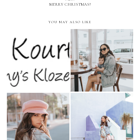
MERRY CHRISTMAS!
YOU MAY ALSO LIKE
Celebrity Inspired:
My Little Coffee Date-
Kourtney & Scott
ALL DAY Miami
How to STYLE a PINK
Baby Shower Errands....
BERET?
Floral & Denim