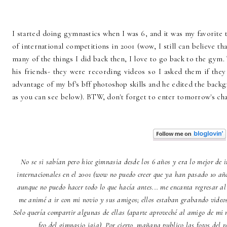
I started doing gymnastics when I was 6, and it was my favorite 
of international competitions in 2001 (wow, I still can believe th
many of the things I did back then, I love to go back to the gym
his friends- they were recording videos so I asked them if the
advantage of my bf's bff photoshop skills and he edited the backgr
as you can see below). BTW, don't forget to enter tomorrow's 
No se si sabían pero hice gimnasia desde los 6 años y era lo mejor de 
internacionales en el 2001 (wow no puedo creer que ya han pasado 10 añ
aunque no puedo hacer todo lo que hacía antes... me encanta regresar al
me animé a ir con mi novio y sus amigos; ellos estaban grabando videos
Solo quería compartir algunas de ellas (aparte aproveché al amigo de mi n
feo del gimnasio jaja). Por cierto, mañana publico las fotos del r