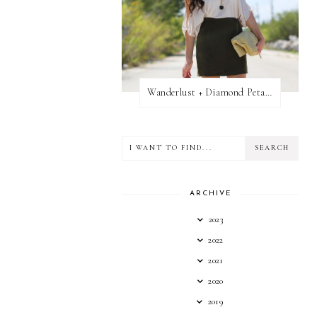
Wanderlust + Diamond Petal Giveaway
ARCHIVE
2023
2022
2021
2020
2019