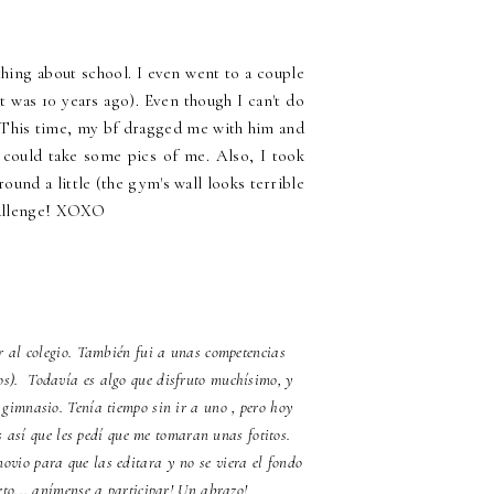
thing about school. I even went to a couple
at was 10 years ago). Even though I can't do
. This time, my bf dragged me with him and
y could take some pics of me. Also, I took
ound a little (the gym's wall looks terrible
challenge! XOXO
ir al colegio. También fui a unas competencias
os). Todavía es algo que disfruto muchísimo, y
 gimnasio. Tenía tiempo sin ir a uno , pero hoy
 así que les pedí que me tomaran unas fotitos.
ovio para que las editara y no se viera el fondo
eto... anímense a participar! Un abrazo!