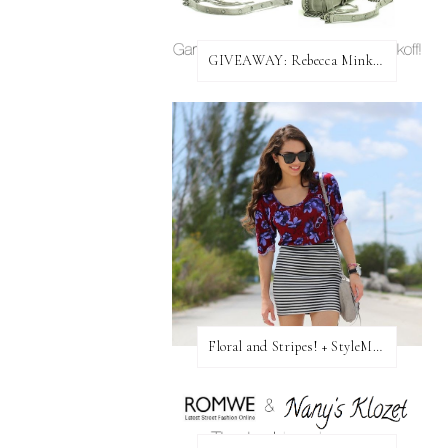
GIVEAWAY: Rebecca Minkoff Bag!
Floral and Stripes! + StyleMint GIVEAWAY!